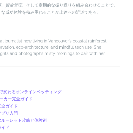
得
、
資金管理
、そして定期的な振り返りを組み合わせることで、
さな成功体験を積み重ねることが上達への近道である。
ournalist now living in Vancouver’s coastal rainforest.
rvation, eco-architecture, and mindful tech use. She
ghts and photographs misty mornings to pair with her
性で変わるオンラインベッティング
メーカー完全ガイド
完全ガイド
アプリ入門
むルーレット攻略と体験術
ガイド