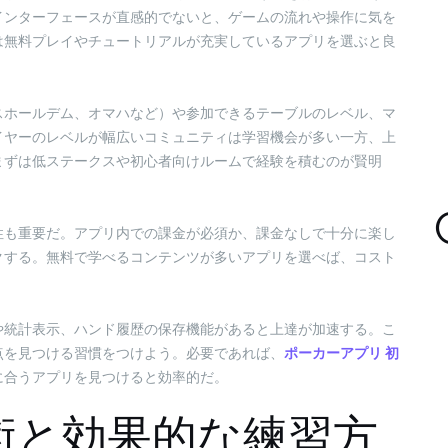
インターフェースが直感的でないと、ゲームの流れや操作に気を
は無料プレイやチュートリアルが充実しているアプリを選ぶと良
スホールデム、オマハなど）や参加できるテーブルのレベル、マ
イヤーのレベルが幅広いコミュニティは学習機会が多い一方、上
まずは低ステークスや初心者向けルームで経験を積むのが賢明
性も重要だ。アプリ内での課金が必須か、課金なしで十分に楽し
クする。無料で学べるコンテンツが多いアプリを選べば、コスト
や統計表示、ハンド履歴の保存機能があると上達が加速する。こ
点を見つける習慣をつけよう。必要であれば、
ポーカーアプリ 初
に合うアプリを見つけると効率的だ。
術と効果的な練習方