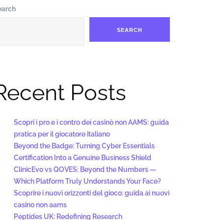
earch
SEARCH
Recent Posts
Scopri i pro e i contro dei casinò non AAMS: guida
pratica per il giocatore italiano
Beyond the Badge: Turning Cyber Essentials
Certification Into a Genuine Business Shield
ClinicEvo vs QOVES: Beyond the Numbers —
Which Platform Truly Understands Your Face?
Scoprire i nuovi orizzonti del gioco: guida ai nuovi
casino non aams
Peptides UK: Redefining Research