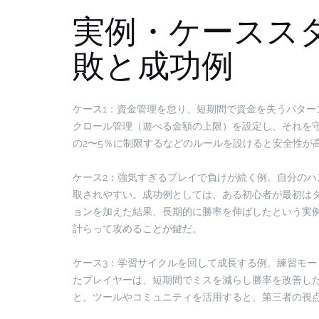
実例・ケースス
敗と成功例
ケース1：資金管理を怠り、短期間で資金を失うパタ
クロール管理（遊べる金額の上限）を設定し、それを
の2〜5％に制限するなどのルールを設けると安全性が
ケース2：強気すぎるプレイで負けが続く例。自分の
取されやすい。成功例としては、ある初心者が最初は
ョンを加えた結果、長期的に勝率を伸ばしたという実
計らって攻めることが鍵だ。
ケース3：学習サイクルを回して成長する例。練習モ
たプレイヤーは、短期間でミスを減らし勝率を改善し
と。ツールやコミュニティを活用すると、第三者の視