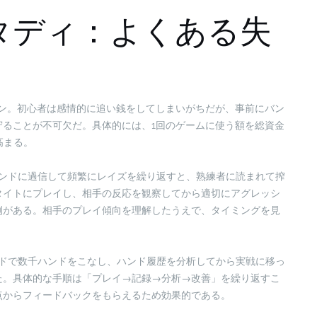
タディ：よくある失
ーン。初心者は感情的に追い銭をしてしまいがちだが、事前にバン
守ることが不可欠だ。具体的には、1回のゲームに使う額を総資金
高まる。
ハンドに過信して頻繁にレイズを繰り返すと、熟練者に読まれて搾
タイトにプレイし、相手の反応を観察してから適切にアグレッシ
例がある。相手のプレイ傾向を理解したうえで、タイミングを見
ードで数千ハンドをこなし、ハンド履歴を分析してから実戦に移っ
た。具体的な手順は「プレイ→記録→分析→改善」を繰り返すこ
点からフィードバックをもらえるため効果的である。