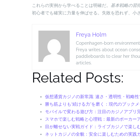
これらの実例から学べることは明確だ。
基本戦略の習
初心者でも確実に力量を伸ばせる。失敗を恐れず、小
Freya Holm
Copenhagen-born environmental j
Freya writes about ocean conse
paddleboards to clear her thou
articles.
Related Posts:
仮想通貨カジノの新常識: 速さ・透明性・戦略
勝ち筋よりも“続ける力”を磨く：現代のブック
モバイルで変わる遊び方：注目のカジノアプリ
スマホで楽しむ戦略と心理戦：最新のポーカー
目が離せない実戦ガイド：ライブカジノで楽し
ネットカジノの全貌：安全に楽しむための実践