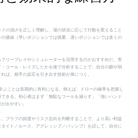
ンドの強さ
を正しく理解し、場の状況に応じて行動を変えること
ンの価値（早いポジションでは慎重、遅いポジションでは多くの
。
るフリープレイやシミュレーターを活用するのがおすすめだ。実
ド・コール・レイズしたかを後で分析することで、自分の癖や弱
すれば、相手の反応を引き出す技術が身につく。
学ぶことは長期的に有利になる。例えば、ドローの確率を把握し
断できる。初心者はまず「無駄なコールを減らす」「強いハンド
果が出やすい。
し、ブラフの頻度やリスク志向を判断することで、より高い利益
（タイト／ルース、アグレッシブ／パッシブ）を試して、自分に