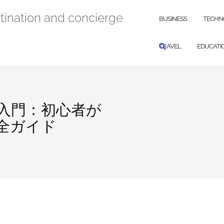
stination and concierge
BUSINESS
TECHN
TRAVEL
EDUCATI
入門：初心者が
全ガイド