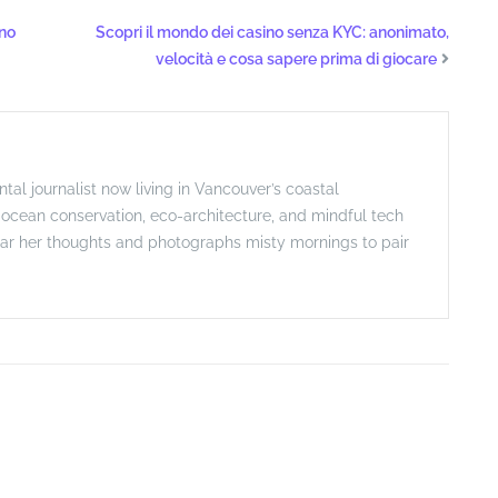
ino
Scopri il mondo dei casino senza KYC: anonimato,
velocità e cosa sapere prima di giocare
l journalist now living in Vancouver’s coastal
t ocean conservation, eco-architecture, and mindful tech
ar her thoughts and photographs misty mornings to pair