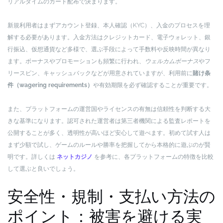
リアルタイムのカード配布で決まります。
新規利用者はまずアカウント登録、本人確認（KYC）、入金のプロセスを理
解する必要があります。入金方法はクレジットカード、電子ウォレット、銀
行振込、仮想通貨など多様で、選ぶ手段によって手数料や反映時間が異なり
ます。ボーナスやプロモーションも頻繁に行われ、
ウェルカムボーナス
やフ
リースピン、キャッシュバックなどが用意されていますが、利用前に
賭け条
件（wagering requirements）
や有効期限を必ず確認することが重要です。
また、プラットフォームの運営国やライセンスの有無は信頼性を判断する大
きな基準になります。認可された運営者は第三者機関による監査レポートを
公開することが多く、透明性が高いほど安心して遊べます。初めて試す人は
まず少額で試し、ゲームのルールや勝率を把握してから本格的に遊ぶのが賢
明です。詳しくは
ネットカジノ
を参考に、各プラットフォームの特徴を比較
して選ぶと良いでしょう。
安全性・規制・支払い方法の
ポイント：被害を避ける実