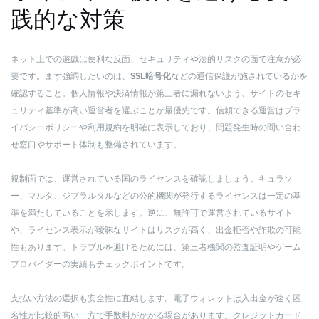
践的な対策
ネット上での遊戯は便利な反面、セキュリティや法的リスクの面で注意が必
要です。まず強調したいのは、
SSL暗号化
などの通信保護が施されているかを
確認すること。個人情報や決済情報が第三者に漏れないよう、サイトのセキ
ュリティ基準が高い運営者を選ぶことが最優先です。信頼できる運営はプラ
イバシーポリシーや利用規約を明確に表示しており、問題発生時の問い合わ
せ窓口やサポート体制も整備されています。
規制面では、運営されている国のライセンスを確認しましょう。キュラソ
ー、マルタ、ジブラルタルなどの公的機関が発行するライセンスは一定の基
準を満たしていることを示します。逆に、無許可で運営されているサイト
や、ライセンス表示が曖昧なサイトはリスクが高く、出金拒否や詐欺の可能
性もあります。トラブルを避けるためには、第三者機関の監査証明やゲーム
プロバイダーの実績もチェックポイントです。
支払い方法の選択も安全性に直結します。電子ウォレットは入出金が速く匿
名性が比較的高い一方で手数料がかかる場合があります。クレジットカード