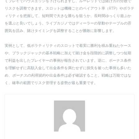
くプレイでハウスエッジを下げられますし、ルーレットでは賭け方の分散で
リスクを調整できます。スロットは機種ごとのペイアウト率（RTP）やボラテ
ィリティを把握して、短時間で大きな勝ちを狙うか、長時間ゆっくり遊ぶか
を選ぶと良いでしょう。ライブカジノではディーラーの挙動やテーブルの雰
囲気を読み、賭けタイミングを調整することが勝敗に影響します。
実例として、低ボラティリティのスロットで着実に勝利を積み重ねたケース
や、ブラックジャックの基本戦略に加えて賭け金を段階的に調整しつつ短期
で利益を出したプレイヤーの事例が報告されています。逆に、ボーナス条件
を理解せずに高額入金して出金条件を満たせずに損失を被った事例も多いた
め、
ボーナスの利用規約
や出金条件は必ず確認すること。戦略は万能ではな
く、確率の範囲でリスク管理する姿勢が最も重要です。