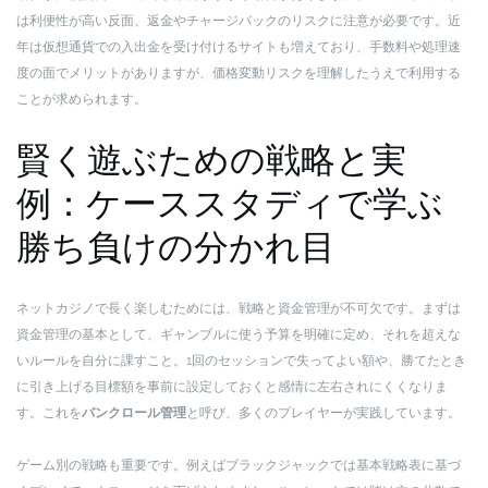
は利便性が高い反面、返金やチャージバックのリスクに注意が必要です。近
年は仮想通貨での入出金を受け付けるサイトも増えており、手数料や処理速
度の面でメリットがありますが、価格変動リスクを理解したうえで利用する
ことが求められます。
賢く遊ぶための戦略と実
例：ケーススタディで学ぶ
勝ち負けの分かれ目
ネットカジノで長く楽しむためには、戦略と資金管理が不可欠です。まずは
資金管理の基本として、ギャンブルに使う予算を明確に定め、それを超えな
いルールを自分に課すこと。1回のセッションで失ってよい額や、勝てたとき
に引き上げる目標額を事前に設定しておくと感情に左右されにくくなりま
す。これを
バンクロール管理
と呼び、多くのプレイヤーが実践しています。
ゲーム別の戦略も重要です。例えばブラックジャックでは基本戦略表に基づ