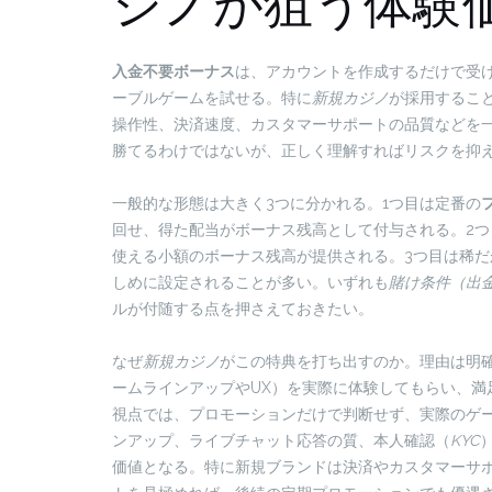
ジノが狙う体験
入金不要ボーナス
は、アカウントを作成するだけで受
ーブルゲームを試せる。特に
新規カジノ
が採用するこ
操作性、決済速度、カスタマーサポートの品質などを
勝てるわけではないが、正しく理解すればリスクを抑
一般的な形態は大きく3つに分かれる。1つ目は定番の
回せ、得た配当がボーナス残高として付与される。2つ
使える小額のボーナス残高が提供される。3つ目は稀だ
しめに設定されることが多い。いずれも
賭け条件（出
ルが付随する点を押さえておきたい。
なぜ
新規カジノ
がこの特典を打ち出すのか。理由は明
ームラインアップやUX）を実際に体験してもらい、満
視点では、プロモーションだけで判断せず、実際のゲ
ンアップ、ライブチャット応答の質、本人確認（
KYC
価値となる。特に新規ブランドは決済やカスタマーサ