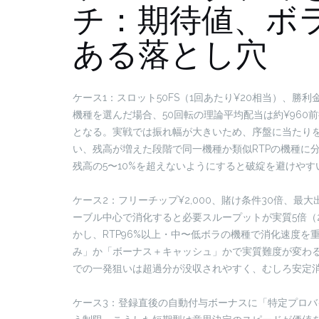
チ：期待値、ボ
ある落とし穴
ケース1：スロット50FS（1回あたり¥20相当）、勝利金
機種を選んだ場合、50回転の理論平均配当は約¥960前後
となる。実戦では振れ幅が大きいため、序盤に当たり
い、残高が増えた段階で同一機種か類似RTPの機種に
残高の5〜10%を超えないようにすると破綻を避けやす
ケース2：フリーチップ¥2,000、賭け条件30倍、最大
ーブル中心で消化すると必要スループットが実質5倍（
かし、RTP96%以上・中〜低ボラの機種で消化速度
み」か「ボーナス＋キャッシュ」かで実質難度が変わ
での一発狙いは超過分が没収されやすく、むしろ安定
ケース3：登録直後の自動付与ボーナスに「特定プロバイ