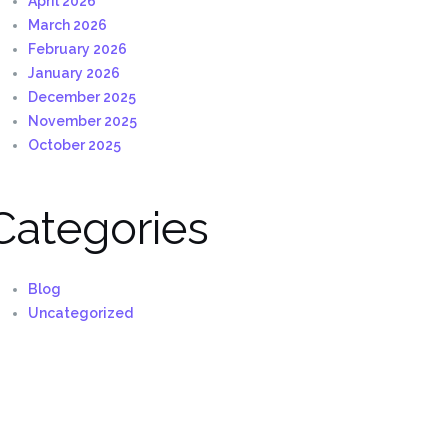
April 2026
March 2026
February 2026
January 2026
December 2025
November 2025
October 2025
Categories
Blog
Uncategorized