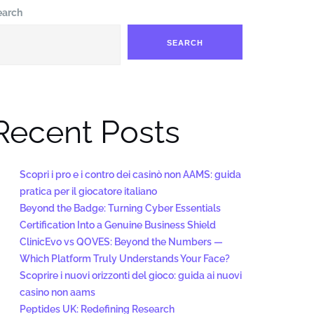
earch
SEARCH
Recent Posts
Scopri i pro e i contro dei casinò non AAMS: guida
pratica per il giocatore italiano
Beyond the Badge: Turning Cyber Essentials
Certification Into a Genuine Business Shield
ClinicEvo vs QOVES: Beyond the Numbers —
Which Platform Truly Understands Your Face?
Scoprire i nuovi orizzonti del gioco: guida ai nuovi
casino non aams
Peptides UK: Redefining Research