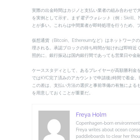
実際の出金時間はカジノと支払い業者の組み合わせで
を実例として示す。まず
電子ウォレット
（例：Skril
とが多い。これらは中間業者が即時処理を行うため、
仮想通貨（Bitcoin、Ethereumなど）はネット
理される。承認ブロックの待ち時間が短ければ即時近
照的に、銀行振込は国内銀行間であっても営業日や金
ケーススタディとして、あるプレイヤーが高額勝利金
ではKYC完了済みのアカウントで申請後2時間で着金
この差は、支払い方法の選択と事前準備の有無による
を用意しておくことが重要だ。
Freya Holm
Copenhagen-born environmental j
Freya writes about ocean conse
paddleboards to clear her thou