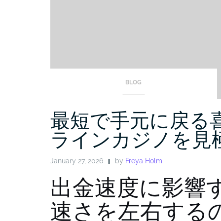
BLOG
最短で手元に戻る
ラインカジノを見
January 27, 2026
by
Freya Holm
出金速度に影響す
速さを左右する