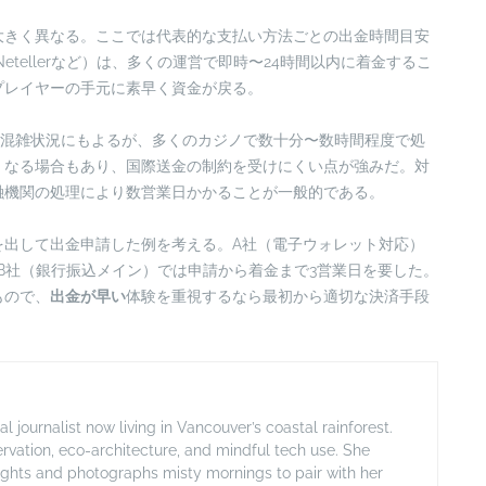
大きく異なる。ここでは代表的な支払い方法ごとの出金時間目安
l、Netellerなど）は、多くの運営で即時〜24時間以内に着金するこ
プレイヤーの手元に素早く資金が戻る。
ワークの混雑状況にもよるが、多くのカジノで数十分〜数時間程度で処
くなる場合もあり、国際送金の制約を受けにくい点が強みだ。対
融機関の処理により数営業日かかることが一般的である。
を出して出金申請した例を考える。A社（電子ウォレット対応）
、B社（銀行振込メイン）では申請から着金まで3営業日を要した。
もので、
出金が早い
体験を重視するなら最初から適切な決済手段
ournalist now living in Vancouver’s coastal rainforest.
rvation, eco-architecture, and mindful tech use. She
ghts and photographs misty mornings to pair with her