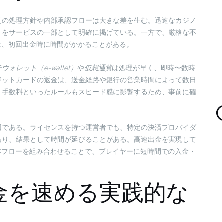
側の処理方針や内部承認フローは大きな差を生む。迅速なカジノ
とをサービスの一部として明確に掲げている。一方で、厳格な不
は、初回出金時に時間がかかることがある。
ウォレット（e-wallet）
や
仮想通貨
は処理が早く、即時〜数時
ジットカードの返金は、送金経路や銀行の営業時間によって数日
、手数料といったルールもスピード感に影響するため、事前に確
因である。ライセンスを持つ運営者でも、特定の決済プロバイダ
あり、結果として時間が延びることがある。高速出金を実現して
Cフローを組み合わせることで、プレイヤーに短時間での入金・
金を速める実践的な