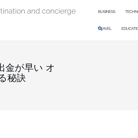
stination and concierge
BUSINESS
TECHN
TRAVEL
EDUCATI
出金が早い オ
る秘訣