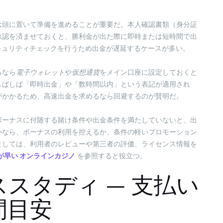
念頭に置いて準備を進めることが重要だ。本人確認書類（身分証
承認を済ませておくと、勝利金が出た際に即時または短時間で出
キュリティチェックを行うため出金が遅延するケースが多い。
るなら
電子ウォレット
や
仮想通貨
をメイン口座に設定しておくと
しばしば「即時出金」や「数時間以内」という表記が適用され
がかかるため、高速出金を求めるなら回避するのが賢明だ。
ボーナスに付随する賭け条件や出金条件を満たしていないと、出
いなら、ボーナスの利用を控えるか、条件の軽いプロモーション
としては、利用者のレビューや第三者の評価、ライセンス情報を
が早い オンラインカジノ
を参照すると役立つ。
スタディ — 支払い
間目安