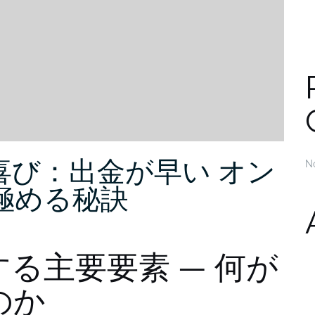
喜び：出金が早い オン
N
極める秘訣
る主要要素 — 何が
のか