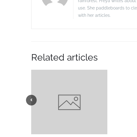
rainforest. Freya writes abou
use. She paddleboards to cle
with her articles.
Related articles
Previous