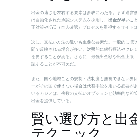
出金の速さを左右する要素は多岐にわたる。まず運営
は自動化された承認システムを採用し、
出金が早い
こ
正対策やKYC（本人確認）プロセスを重視するサイト
次に、支払い方法の違いも重要な要素だ。一般的に
電子
間で反映される場合が多い。対照的に銀行振込やクレ
を要することがある。さらに、最低出金額や出金上限
認することが不可欠だ。
また、国や地域ごとの規制・法制度も無視できない要
ーがその国で使えない場合は代替手段を用いる必要が
いるカジノは、複数の支払いオプションと効率的なKY
出金を提供している。
賢い選び方と出
テクニック