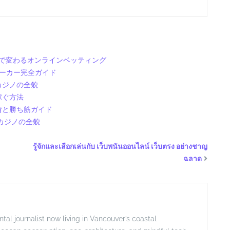
性で変わるオンラインベッティング
メーカー完全ガイド
カジノの全貌
稼ぐ方法
情と勝ち筋ガイド
カジノの全貌
รู้จักและเลือกเล่นกับ
เว็บพนันออนไลน์ เว็บตรง
อย่างชาญ
ฉลาด
l journalist now living in Vancouver’s coastal