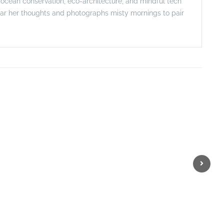
t ocean conservation, eco-architecture, and mindful tech
ar her thoughts and photographs misty mornings to pair
Next