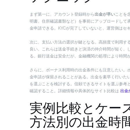
まず第一に、アカウント登録時から
出金が早い
ことを
明書、住所確認書類など）を事前にアップロードして
金申請できる。KYCが完了していないと、運営側はセ
次に、支払い方法の選択が鍵となる。高頻度で利用す
良い。これらは送金手続きと決済の仲介時間が短く、
る。銀行送金は安全だが、金融機関の処理により時間
さらに、ボーナス利用時の出金条件にも注意したい。
金申請が保留されることがある。出金を素早く行いた
を選ぶことを検討する。信頼できるサイトを選ぶ参考
確認すること。詳細情報や具体的なサイト比較は
出金
実例比較とケース
方法別の出金時