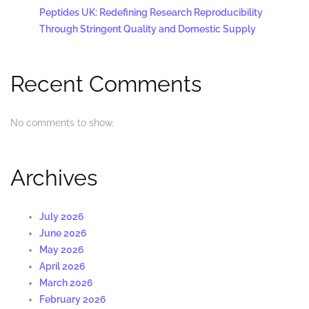
Peptides UK: Redefining Research Reproducibility
Through Stringent Quality and Domestic Supply
Recent Comments
No comments to show.
Archives
July 2026
June 2026
May 2026
April 2026
March 2026
February 2026