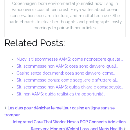
Copenhagen-born environmental journalist now living in
Vancouver’s coastal rainforest. Freya writes about ocean
conservation, eco-architecture, and mindful tech use. She
paddleboards to clear her thoughts and photographs misty
mornings to pair with her articles.
Related Posts:
Nuovi siti scommesse AAMS: come riconoscere qualità,…
Siti scommesse non AAMS: cosa sono davvero, quali…
Casino senza documenti: cosa sono davvero, come…
Siti scommesse bonus: come scegliere e sfruttare al…
Siti scommesse non AAMS: guida chiara e consapevole…
Siti non AAMS: guida realistica tra opportunità…
Les clés pour dénicher le meilleur casino en ligne sans se
tromper
Integrated Care That Works: How a PCP Connects Addiction
Recovery, Modern Weight Loss, and Men’s Health