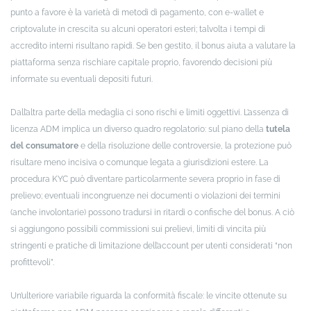
punto a favore è la varietà di metodi di pagamento, con e-wallet e
criptovalute in crescita su alcuni operatori esteri; talvolta i tempi di
accredito interni risultano rapidi. Se ben gestito, il bonus aiuta a valutare la
piattaforma senza rischiare capitale proprio, favorendo decisioni più
informate su eventuali depositi futuri.
Dall’altra parte della medaglia ci sono rischi e limiti oggettivi. L’assenza di
licenza ADM implica un diverso quadro regolatorio: sul piano della
tutela
del consumatore
e della risoluzione delle controversie, la protezione può
risultare meno incisiva o comunque legata a giurisdizioni estere. La
procedura KYC può diventare particolarmente severa proprio in fase di
prelievo; eventuali incongruenze nei documenti o violazioni dei termini
(anche involontarie) possono tradursi in ritardi o confische del bonus. A ciò
si aggiungono possibili commissioni sui prelievi, limiti di vincita più
stringenti e pratiche di limitazione dell’account per utenti considerati “non
profittevoli”.
Un’ulteriore variabile riguarda la conformità fiscale: le vincite ottenute su