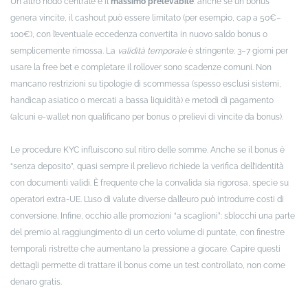
Un altro nodo centrale è il
massimo prelevabile
: anche se un bonus
genera vincite, il cashout può essere limitato (per esempio, cap a 50€–
100€), con l’eventuale eccedenza convertita in nuovo saldo bonus o
semplicemente rimossa. La
validità temporale
è stringente: 3–7 giorni per
usare la free bet e completare il rollover sono scadenze comuni. Non
mancano restrizioni su tipologie di scommessa (spesso esclusi sistemi,
handicap asiatico o mercati a bassa liquidità) e metodi di pagamento
(alcuni e-wallet non qualificano per bonus o prelievi di vincite da bonus).
Le procedure KYC influiscono sul ritiro delle somme. Anche se il bonus è
“senza deposito”, quasi sempre il prelievo richiede la verifica dell’identità
con documenti validi. È frequente che la convalida sia rigorosa, specie su
operatori extra-UE. L’uso di valute diverse dall’euro può introdurre costi di
conversione. Infine, occhio alle promozioni “a scaglioni”: sblocchi una parte
del premio al raggiungimento di un certo volume di puntate, con finestre
temporali ristrette che aumentano la pressione a giocare. Capire questi
dettagli permette di trattare il bonus come un test controllato, non come
denaro gratis.