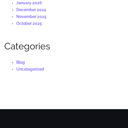
January 2026
December 2025
November 2025
October 2025
Categories
Blog
Uncategorized