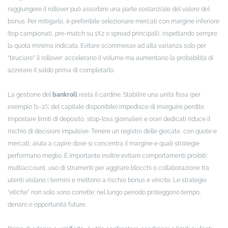
raggiungere il rollover può assorbire una parte sostanziale del valore del
bonus. Per mitigarlo, è preferibile selezionare mercati con margine inferiore
(top campionati, pre-match su 1X2 o spread principali), rispettando sempre
la quota minima indicata. Evitare scommesse ad alta varianza solo per
“bruciare” il rollover: accelerano il volume ma aumentano la probabilità di
azzerare il saldo prima di completarlo.
La gestione del
bankroll
resta il cardine. Stabilire una unità fissa (per
esempio l’1–2% del capitale disponibile) impedisce di inseguire perdite.
Impostare limiti di deposito, stop-loss giornalieri e orari dedicati riduce il
rischio di decisioni impulsive. Tenere un registro delle giocate, con quote e
mercati, aiuta a capire dove si concentra il margine e quali strategie
performano meglio. È importante inoltre evitare comportamenti proibiti:
multiaccount, uso di strumenti per aggirare blocchi o collaborazione tra
utenti violano i termini e mettono a rischio bonus e vincite. Le strategie
“etiche” non solo sono corrette: nel lungo periodo proteggono tempo,
denaro e opportunità future.