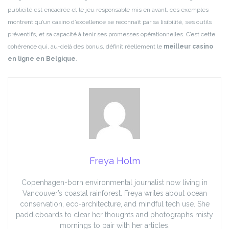
publicité est encadrée et le jeu responsable mis en avant, ces exemples
montrent qu’un casino d’excellence se reconnaît par sa lisibilité, ses outils
préventifs, et sa capacité à tenir ses promesses opérationnelles. C’est cette
cohérence qui, au-delà des bonus, définit réellement le
meilleur casino
en ligne en Belgique
.
Freya Holm
Copenhagen-born environmental journalist now living in
Vancouver’s coastal rainforest. Freya writes about ocean
conservation, eco-architecture, and mindful tech use. She
paddleboards to clear her thoughts and photographs misty
mornings to pair with her articles.