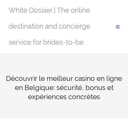
Skip
White Dossier | The online
to
content
destination and concierge
service for brides-to-be
Découvrir le meilleur casino en ligne
en Belgique: sécurité, bonus et
expériences concrètes