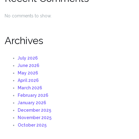
No comments to show.
Archives
July 2026
June 2026
May 2026
April 2026
March 2026
February 2026
January 2026
December 2025
November 2025
October 2025