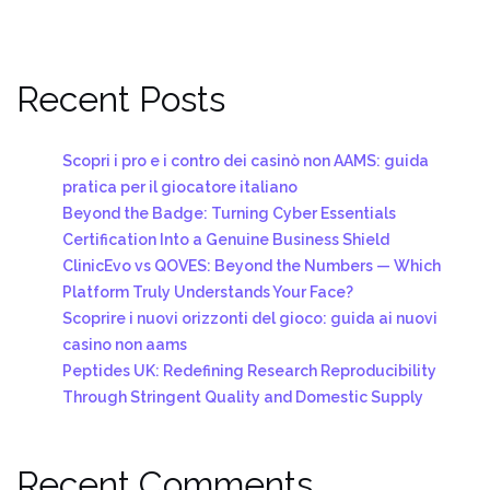
Recent Posts
Scopri i pro e i contro dei casinò non AAMS: guida
pratica per il giocatore italiano
Beyond the Badge: Turning Cyber Essentials
Certification Into a Genuine Business Shield
ClinicEvo vs QOVES: Beyond the Numbers — Which
Platform Truly Understands Your Face?
Scoprire i nuovi orizzonti del gioco: guida ai nuovi
casino non aams
Peptides UK: Redefining Research Reproducibility
Through Stringent Quality and Domestic Supply
Recent Comments