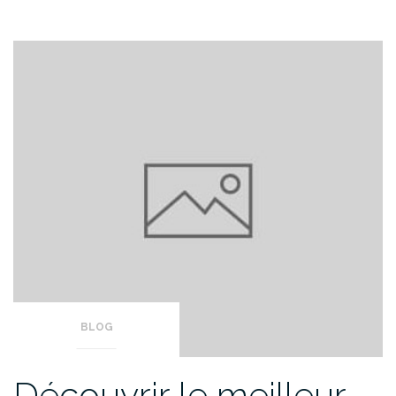
BLOG
Découvrir le meilleur