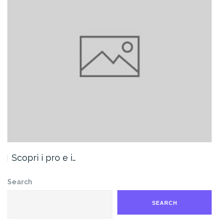
Scopri i pro e i…
Search
SEARCH