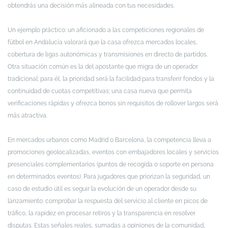
obtendrás una decisión más alineada con tus necesidades.
Un ejemplo práctico: un aficionado a las competiciones regionales de
fútbol en Andalucía valorará que la casa ofrezca mercados locales,
cobertura de ligas autonómicas y transmisiones en directo de partidos.
Otra situación común es la del apostante que migra de un operador
tradicional: para él, la prioridad será la facilidad para transferir fondos y la
continuidad de cuotas competitivas; una casa nueva que permita
verificaciones rápidas y ofrezca bonos sin requisitos de rollover largos será
más atractiva.
En mercados urbanos como Madrid o Barcelona, la competencia lleva a
promociones geolocalizadas, eventos con embajadores locales y servicios
presenciales complementarios (puntos de recogida o soporte en persona
en determinados eventos). Para jugadores que priorizan la seguridad, un
caso de estudio útil es seguir la evolución de un operador desde su
lanzamiento: comprobar la respuesta del servicio al cliente en picos de
tráfico, la rapidez en procesar retiros y la transparencia en resolver
disputas. Estas señales reales, sumadas a opiniones de la comunidad,