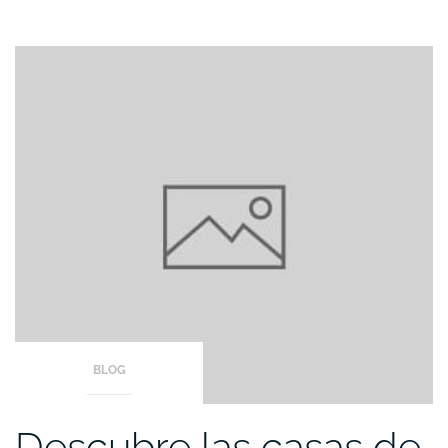
BLOG
Descubre las casas de