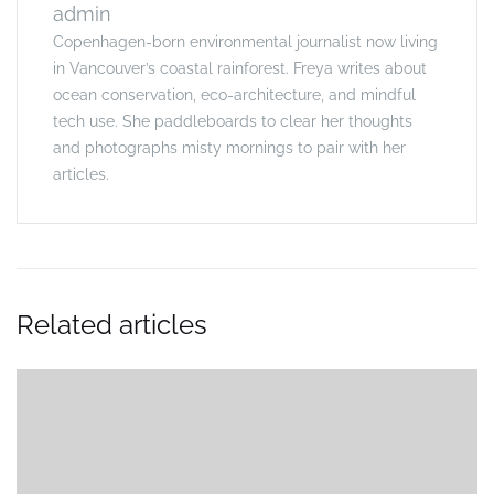
admin
Copenhagen-born environmental journalist now living
in Vancouver’s coastal rainforest. Freya writes about
ocean conservation, eco-architecture, and mindful
tech use. She paddleboards to clear her thoughts
and photographs misty mornings to pair with her
articles.
Related articles