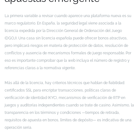
La primera variable a revisar cuando aparece una plataforma nueva es su
marco regulatorio. En España, la seguridad legal viene asociada a la
licencia expedida por la Dirección General de Ordenación del Juego
(DGOJ). Una casa sin licencia española puede ofrecer bonos atractivos,
pero implicará riesgos en materia de protección de datos, resolución de
conflictos y ausencia de mecanismos formales de juego responsable. Por
eso es importante comprobar que la web incluya el número de registro y
referencias claras a la normativa vigente.
Más allá de la licencia, hay criterios técnicos que hablan de fiabilidad:
certificados SSL para encriptar transacciones, políticas claras de
verificación de identidad (KYC), mecanismos de verificación de RTP en
juegos y auditorías independientes cuando se trate de casino. Asimismo, la
transparencia en los términos y condiciones —tiempos de retirada,
requisitos de apuesta en bonos, límites de depósito— es indicativa de una
operación seria.