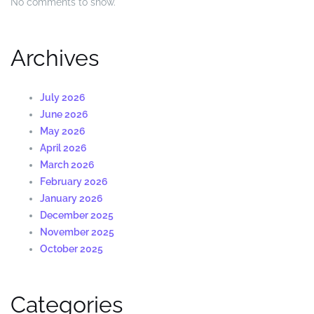
No comments to show.
Archives
July 2026
June 2026
May 2026
April 2026
March 2026
February 2026
January 2026
December 2025
November 2025
October 2025
Categories