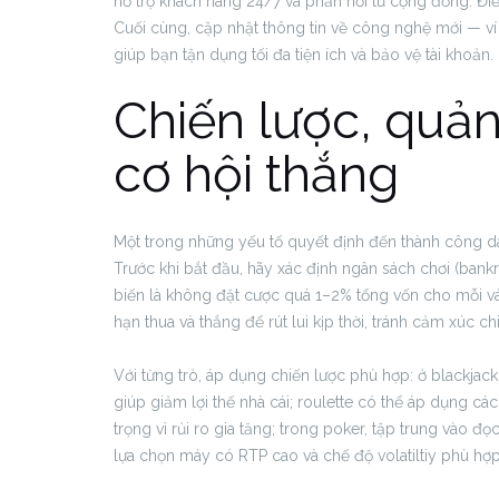
hỗ trợ khách hàng 24/7 và phản hồi từ cộng đồng. Đi
Cuối cùng, cập nhật thông tin về công nghệ mới — ví 
giúp bạn tận dụng tối đa tiện ích và bảo vệ tài khoản.
Chiến lược, quản
cơ hội thắng
Một trong những yếu tố quyết định đến thành công dà
Trước khi bắt đầu, hãy xác định ngân sách chơi (bank
biến là không đặt cược quá 1–2% tổng vốn cho mỗi ván
hạn thua và thắng để rút lui kịp thời, tránh cảm xúc chi
Với từng trò, áp dụng chiến lược phù hợp: ở blackjack
giúp giảm lợi thế nhà cái; roulette có thể áp dụng c
trọng vì rủi ro gia tăng; trong poker, tập trung vào đọc
lựa chọn máy có RTP cao và chế độ volatiltiy phù hợp