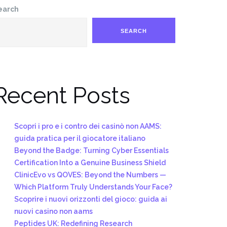
earch
SEARCH
Recent Posts
Scopri i pro e i contro dei casinò non AAMS:
guida pratica per il giocatore italiano
Beyond the Badge: Turning Cyber Essentials
Certification Into a Genuine Business Shield
ClinicEvo vs QOVES: Beyond the Numbers —
Which Platform Truly Understands Your Face?
Scoprire i nuovi orizzonti del gioco: guida ai
nuovi casino non aams
Peptides UK: Redefining Research