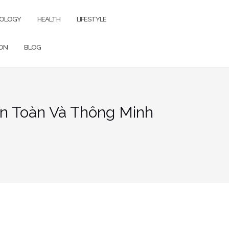
OLOGY
HEALTH
LIFESTYLE
ON
BLOG
An Toàn Và Thông Minh