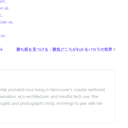
iệm…
ện về…
c…
toàn và…
 un…
về
勝ち筋を見つける：勝負どころがわかるバカラの世界
 journalist now living in Vancouver’s coastal rainforest.
ervation, eco-architecture, and mindful tech use. She
oughts and photographs misty mornings to pair with her