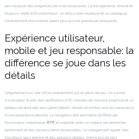
pas masquer des exigences de mise excessives. La transparence, encore et
toujours, reste le fil conducteur: un bonus bien expliqué et un catalogue
correctement documenté valent plus qu’une promesse clinquante.
Expérience utilisateur,
mobile et jeu responsable: la
différence se joue dans les
détails
L’ergonomie d’un site influe directement sur le plaisir de jeu. Un tunnel
d’inscription fluide, des vérifications KYC menées de manière proactive et un
tableau de bord clair pour gérer dépôts, retraits et limites sont les marqueurs
d’une expérience aboutie. La navigation doit permettre de filtrer par
fournisseur, mécanique,
RTP
et volatilité, avec un moteur de recherche
performant et des versions démo accessibles. Un chargement rapide, des
transitions sans latence et des sessions stables, même lors de pics