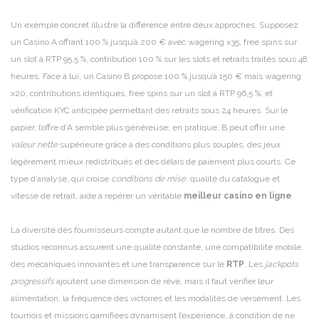
Un exemple concret illustre la différence entre deux approches. Supposez
un Casino A offrant 100 % jusqu’à 200 € avec wagering x35, free spins sur
un slot à RTP 95,5 %, contribution 100 % sur les slots et retraits traités sous 48
heures. Face à lui, un Casino B propose 100 % jusqu’à 150 € mais wagering
x20, contributions identiques, free spins sur un slot à RTP 96,5 %, et
vérification KYC anticipée permettant des retraits sous 24 heures. Sur le
papier, l’offre d’A semble plus généreuse; en pratique, B peut offrir une
valeur nette
supérieure grâce à des conditions plus souples, des jeux
légèrement mieux redistribués et des délais de paiement plus courts. Ce
type d’analyse, qui croise
conditions de mise
, qualité du catalogue et
vitesse de retrait, aide à repérer un véritable
meilleur casino en ligne
.
La diversité des fournisseurs compte autant que le nombre de titres. Des
studios reconnus assurent une qualité constante, une compatibilité mobile,
des mécaniques innovantes et une transparence sur le
RTP
. Les
jackpots
progressifs
ajoutent une dimension de rêve, mais il faut vérifier leur
alimentation, la fréquence des victoires et les modalités de versement. Les
tournois et missions gamifiées dynamisent l’expérience, à condition de ne