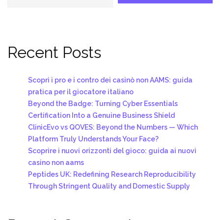
Recent Posts
Scopri i pro e i contro dei casinò non AAMS: guida
pratica per il giocatore italiano
Beyond the Badge: Turning Cyber Essentials
Certification Into a Genuine Business Shield
ClinicEvo vs QOVES: Beyond the Numbers — Which
Platform Truly Understands Your Face?
Scoprire i nuovi orizzonti del gioco: guida ai nuovi
casino non aams
Peptides UK: Redefining Research Reproducibility
Through Stringent Quality and Domestic Supply