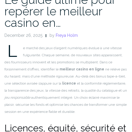
repérer le meilleur
casino en…
December 26, 2025
by
Freya Holm
L
e marché des jeux d’argent numériques évolue à une vitesse
fulgurante. Chaque semaine, de nouveaux sites apparaissent,
des fournisseurs innovent et les promotions se multiplient. Dans ce
foisonnement d’offres, identifier le
meilleur casino en ligne
ne relève pas
du hasard, mais d’une méthode rigoureuse. Au-delà des bonus tape-à-l’œil,
une sélection avisée s’appuie sur la
licence
et la conformité réglementaire,
la transparence des jeux, la vitesse des retraits, la qualité du catalogue et un
jeu responsable
authentiquement intégré. Un choix éclairé maximise le
plaisir, sécurise les fonds et optimise les chances de transformer une simple
session en une expérience fiable et durable.
Licences, équité, sécurité et