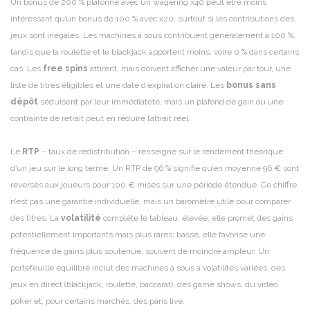
Un bonus de 200 % plafonné avec un wagering x40 peut être moins
intéressant qu’un bonus de 100 % avec x20, surtout si les contributions des
jeux sont inégales. Les machines à sous contribuent généralement à 100 %,
tandis que la roulette et le blackjack apportent moins, voire 0 % dans certains
cas. Les
free spins
attirent, mais doivent afficher une valeur par tour, une
liste de titres éligibles et une date d’expiration claire. Les
bonus sans
dépôt
séduisent par leur immédiateté, mais un plafond de gain ou une
contrainte de retrait peut en réduire l’attrait réel.
Le
RTP
– taux de redistribution – renseigne sur le rendement théorique
d’un jeu sur le long terme. Un RTP de 96 % signifie qu’en moyenne 96 € sont
reversés aux joueurs pour 100 € misés sur une période étendue. Ce chiffre
n’est pas une garantie individuelle, mais un baromètre utile pour comparer
des titres. La
volatilité
complète le tableau: élevée, elle promet des gains
potentiellement importants mais plus rares; basse, elle favorise une
fréquence de gains plus soutenue, souvent de moindre ampleur. Un
portefeuille équilibré inclut des machines à sous à volatilités variées, des
jeux en direct (blackjack, roulette, baccarat), des game shows, du vidéo
poker et, pour certains marchés, des paris live.