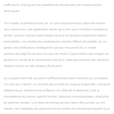
d’affluence, distinguent les plateformes structurées des improvisations
techniques.
Sur mobile, la cohérence est clé. Un site responsive bien optimisé rivalise
sans peine avec une application native, pour peu que l’interface s’adapte au
tactile, que les champs soient larges et que les boutons essentiels restent
accessibles. Les meilleures expériences mobiles offrent des dépôts en un
geste, des notifications intelligentes (jamais intrusives) et un mode
portrait/paysage fluide pour les jeux en direct. L’optimisation des images, la
gestion du cache et la compression des flux vidéo garantissent des sessions
stables même sur des réseaux fluctuants.
Le support client fait souvent la différence dans les moments qui comptent.
Un chat
24/7
réactif, un courriel documenté et, lorsque disponible, une ligne
téléphonique, renforcent la confiance. Au-delà de la réactivité, c’est la
compétence qui prime: agents formés, réponses contextualisées, résolution
au premier contact. Une base de connaissances claire, des guides sur les
retraits, les méthodes de paiement et les limites de compte témoignent d’un