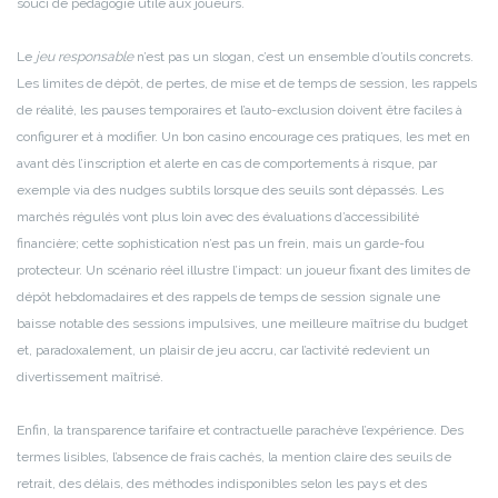
souci de pédagogie utile aux joueurs.
Le
jeu responsable
n’est pas un slogan, c’est un ensemble d’outils concrets.
Les limites de dépôt, de pertes, de mise et de temps de session, les rappels
de réalité, les pauses temporaires et l’auto-exclusion doivent être faciles à
configurer et à modifier. Un bon casino encourage ces pratiques, les met en
avant dès l’inscription et alerte en cas de comportements à risque, par
exemple via des nudges subtils lorsque des seuils sont dépassés. Les
marchés régulés vont plus loin avec des évaluations d’accessibilité
financière; cette sophistication n’est pas un frein, mais un garde-fou
protecteur. Un scénario réel illustre l’impact: un joueur fixant des limites de
dépôt hebdomadaires et des rappels de temps de session signale une
baisse notable des sessions impulsives, une meilleure maîtrise du budget
et, paradoxalement, un plaisir de jeu accru, car l’activité redevient un
divertissement maîtrisé.
Enfin, la transparence tarifaire et contractuelle parachève l’expérience. Des
termes lisibles, l’absence de frais cachés, la mention claire des seuils de
retrait, des délais, des méthodes indisponibles selon les pays et des