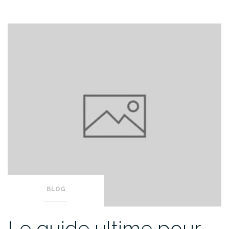
BLOG
Le guide ultime pour