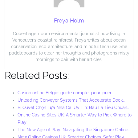
Freya Holm
Copenhagen-born environmental journalist now living in
Vancouver’s coastal rainforest. Freya writes about ocean
conservation, eco-architecture, and mindful tech use. She
paddleboards to clear her thoughts and photographs misty
mornings to pair with her articles.
Related Posts:
Casino online Belgie: guide complet pour jouer…
Unloading Conveyor Systems That Accelerate Dock…
Bí Quyết Chọn Lựa Nhà Cái Uy Tín: Đâu Là Tiêu Chuẩn…
Online Casino Sites UK: A Smarter Way to Pick Where to
Play
The New Age of Play: Navigating the Singapore Online…
New Online Casinos UK: Smarter Choices, Safer Play,…