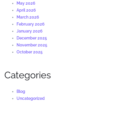
May 2026
April 2026
March 2026
February 2026
January 2026
December 2025
November 2025
October 2025
Categories
Blog
Uncategorized