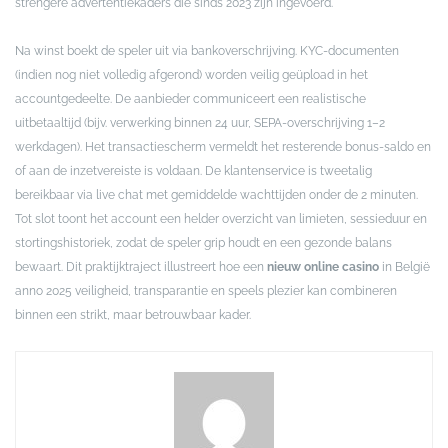
strengere advertentiekaders die sinds 2023 zijn ingevoerd.
Na winst boekt de speler uit via bankoverschrijving. KYC-documenten
(indien nog niet volledig afgerond) worden veilig geüpload in het
accountgedeelte. De aanbieder communiceert een realistische
uitbetaaltijd (bijv. verwerking binnen 24 uur, SEPA-overschrijving 1–2
werkdagen). Het transactiescherm vermeldt het resterende bonus-saldo en
of aan de inzetvereiste is voldaan. De klantenservice is tweetalig
bereikbaar via live chat met gemiddelde wachttijden onder de 2 minuten.
Tot slot toont het account een helder overzicht van limieten, sessieduur en
stortingshistoriek, zodat de speler grip houdt en een gezonde balans
bewaart. Dit praktijktraject illustreert hoe een
nieuw online casino
in België
anno 2025 veiligheid, transparantie en speels plezier kan combineren
binnen een strikt, maar betrouwbaar kader.