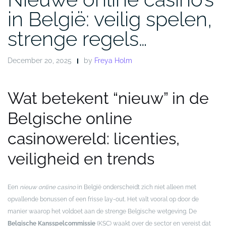
in België: veilig spelen,
strenge regels…
December 20, 2025
by
Freya Holm
Wat betekent “nieuw” in de
Belgische online
casinowereld: licenties,
veiligheid en trends
Een
nieuw online casino
in België onderscheidt zich niet alleen met
opvallende bonussen of een frisse lay-out. Het valt vooral op door de
manier waarop het voldoet aan de strenge Belgische wetgeving. De
Belgische Kansspelcommissie
(KSC) waakt over de sector en vereist dat