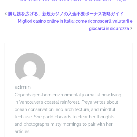
勝ち筋を広げる、新規カジノの
入金不要ボーナス
攻略ガイド
Migliori casino online in Italia: come riconoscerli, valutarli e
giocarci in sicurezza
admin
Copenhagen-born environmental journalist now living
in Vancouver’s coastal rainforest. Freya writes about
ocean conservation, eco-architecture, and mindful
tech use. She paddleboards to clear her thoughts
and photographs misty mornings to pair with her
articles.