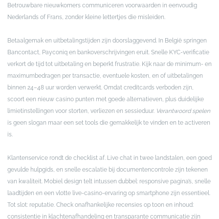
Betrouwbare nieuwkomers communiceren voorwaarden in eenvoudig
Nederlands of Frans, zonder kleine lettertjes die misleiden.
Betaalgemak en uitbetalingstijden zijn doorslaggevend. In België springen
Bancontact, Payconiq en bankoverschrijvingen eruit. Snelle KYC-verificatie
verkort de tijd tot uitbetaling en beperkt frustratie. Kijk naar de minimum- en
maximumbedragen per transactie, eventuele kosten, en of uitbetalingen
binnen 24–48 uur worden verwerkt. Omdat creditcards verboden zijn,
scoort een nieuw casino punten met goede alternatieven, plus duidelijke
limietinstellingen voor storten, verliezen en sessieduur.
Verantwoord spelen
is geen slogan maar een set tools die gemakkelijk te vinden en te activeren
is.
Klantenservice rondt de checklist af. Live chat in twee landstalen, een goed
gevulde hulpgids, en snelle escalatie bij documentencontrole zijn tekenen
van kwaliteit. Mobiel design telt intussen dubbel: responsive pagina’s, snelle
laadtijden en een vlotte live-casino-ervaring op smartphone zijn essentieel.
Tot slot: reputatie. Check onafhankelijke recensies op toon en inhoud:
consistentie in klachtenafhandeling en transparante communicatie zijn