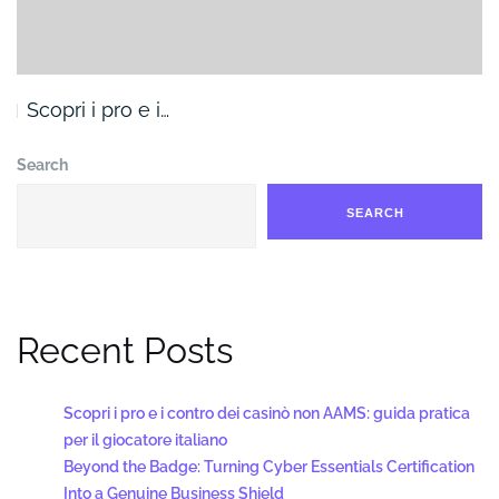
Scopri i pro e i…
Search
SEARCH
Recent Posts
Scopri i pro e i contro dei casinò non AAMS: guida pratica
per il giocatore italiano
Beyond the Badge: Turning Cyber Essentials Certification
Into a Genuine Business Shield