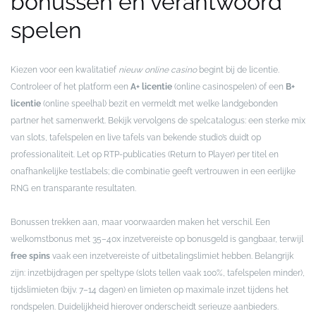
bonussen en verantwoord
spelen
Kiezen voor een kwalitatief
nieuw online casino
begint bij de licentie.
Controleer of het platform een
A+ licentie
(online casinospelen) of een
B+
licentie
(online speelhal) bezit en vermeldt met welke landgebonden
partner het samenwerkt. Bekijk vervolgens de spelcatalogus: een sterke mix
van slots, tafelspelen en live tafels van bekende studio’s duidt op
professionaliteit. Let op RTP-publicaties (Return to Player) per titel en
onafhankelijke testlabels; die combinatie geeft vertrouwen in een eerlijke
RNG en transparante resultaten.
Bonussen trekken aan, maar voorwaarden maken het verschil. Een
welkomstbonus met 35–40x inzetvereiste op bonusgeld is gangbaar, terwijl
free spins
vaak een inzetvereiste of uitbetalingslimiet hebben. Belangrijk
zijn: inzetbijdragen per speltype (slots tellen vaak 100%, tafelspelen minder),
tijdslimieten (bijv. 7–14 dagen) en limieten op maximale inzet tijdens het
rondspelen. Duidelijkheid hierover onderscheidt serieuze aanbieders.