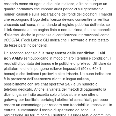
essendo meno stringente di quella maltese, offre comunque un
quadro normativo che impone audit periodici sui generatori di
numeri casuali e sulla separazione dei fondi dei giocatori. I marchi
che espongono il logo della licenza devono consentire la verifica
cliccando sull’icona, rimandando al registro pubblico dell’ente: se
il link rimanda a una pagina finta o non funziona, è un campanello
d’allarme. Anche la presenza di certificazioni internazionali come
eCOGRA
, iTech Labs o GLI indica che il software è stato testato
da terze parti indipendenti.
Un secondo segnale è la
trasparenza delle condizioni
. I
siti
non AAMS
seri pubblicano in modo chiaro i termini e condizioni, i
requisiti di puntata dei bonus e le politiche di prelievo. Diffidare da
piattaforme che impongono rollover impossibili (50x o 60x il
bonus) o che limitano i prelievi a cifre irrisorie. Un buon indicatore
è la presenza dell’assistenza clienti in lingua italiana,
possibilmente con live chat operativa 24/7 e un numero di
telefono dedicato. Anche la varietà dei metodi di pagamento la
dice lunga: se il sito accetta solo criptovalute e non offre un
gateway per bonifici o portafogli elettronici consolidati, potrebbe
essere un escamotage per rendere non tracciabili le transazioni in
entrata, aumentando il rischio di sparizione dei fondi. La
reputazione sui forum come Trustpilot, CasinòAAMS o community