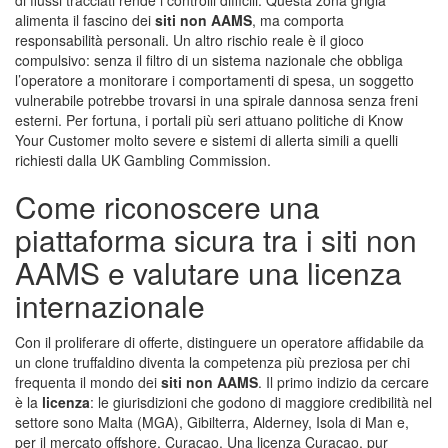
di flussi tracciati rende i controlli difficili. Questa zona grigia
alimenta il fascino dei
siti non AAMS
, ma comporta
responsabilità personali. Un altro rischio reale è il gioco
compulsivo: senza il filtro di un sistema nazionale che obbliga
l’operatore a monitorare i comportamenti di spesa, un soggetto
vulnerabile potrebbe trovarsi in una spirale dannosa senza freni
esterni. Per fortuna, i portali più seri attuano politiche di Know
Your Customer molto severe e sistemi di allerta simili a quelli
richiesti dalla UK Gambling Commission.
Come riconoscere una
piattaforma sicura tra i siti non
AAMS e valutare una licenza
internazionale
Con il proliferare di offerte, distinguere un operatore affidabile da
un clone truffaldino diventa la competenza più preziosa per chi
frequenta il mondo dei
siti non AAMS
. Il primo indizio da cercare
è la
licenza
: le giurisdizioni che godono di maggiore credibilità nel
settore sono Malta (MGA), Gibilterra, Alderney, Isola di Man e,
per il mercato offshore, Curaçao. Una licenza Curaçao, pur