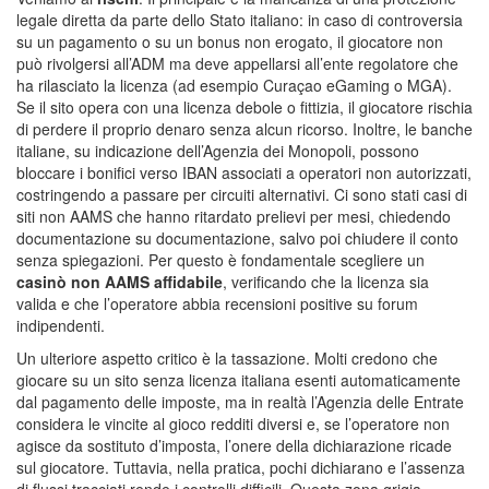
legale diretta da parte dello Stato italiano: in caso di controversia
su un pagamento o su un bonus non erogato, il giocatore non
può rivolgersi all’ADM ma deve appellarsi all’ente regolatore che
ha rilasciato la licenza (ad esempio Curaçao eGaming o MGA).
Se il sito opera con una licenza debole o fittizia, il giocatore rischia
di perdere il proprio denaro senza alcun ricorso. Inoltre, le banche
italiane, su indicazione dell’Agenzia dei Monopoli, possono
bloccare i bonifici verso IBAN associati a operatori non autorizzati,
costringendo a passare per circuiti alternativi. Ci sono stati casi di
siti non AAMS che hanno ritardato prelievi per mesi, chiedendo
documentazione su documentazione, salvo poi chiudere il conto
senza spiegazioni. Per questo è fondamentale scegliere un
casinò non AAMS affidabile
, verificando che la licenza sia
valida e che l’operatore abbia recensioni positive su forum
indipendenti.
Un ulteriore aspetto critico è la tassazione. Molti credono che
giocare su un sito senza licenza italiana esenti automaticamente
dal pagamento delle imposte, ma in realtà l’Agenzia delle Entrate
considera le vincite al gioco redditi diversi e, se l’operatore non
agisce da sostituto d’imposta, l’onere della dichiarazione ricade
sul giocatore. Tuttavia, nella pratica, pochi dichiarano e l’assenza