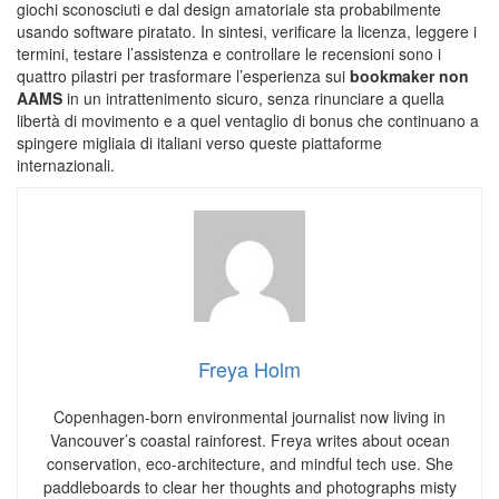
giochi sconosciuti e dal design amatoriale sta probabilmente
usando software piratato. In sintesi, verificare la licenza, leggere i
termini, testare l’assistenza e controllare le recensioni sono i
quattro pilastri per trasformare l’esperienza sui
bookmaker non
AAMS
in un intrattenimento sicuro, senza rinunciare a quella
libertà di movimento e a quel ventaglio di bonus che continuano a
spingere migliaia di italiani verso queste piattaforme
internazionali.
Freya Holm
Copenhagen-born environmental journalist now living in
Vancouver’s coastal rainforest. Freya writes about ocean
conservation, eco-architecture, and mindful tech use. She
paddleboards to clear her thoughts and photographs misty