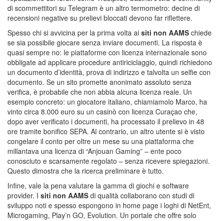
di scommettitori su Telegram è un altro termometro: decine di
recensioni negative su prelievi bloccati devono far riflettere.
Spesso chi si avvicina per la prima volta ai
siti non AAMS
chiede
se sia possibile giocare senza inviare documenti. La risposta è
quasi sempre no: le piattaforme con licenza internazionale sono
obbligate ad applicare procedure antiriciclaggio, quindi richiedono
un documento d’identità, prova di indirizzo e talvolta un selfie con
documento. Se un sito promette anonimato assoluto senza
verifica, è probabile che non abbia alcuna licenza reale. Un
esempio concreto: un giocatore italiano, chiamiamolo Marco, ha
vinto circa 8.000 euro su un casinò con licenza Curaçao che,
dopo aver verificato i documenti, ha processato il prelievo in 48
ore tramite bonifico SEPA. Al contrario, un altro utente si è visto
congelare il conto per oltre un mese su una piattaforma che
millantava una licenza di “Anjouan Gaming” – ente poco
conosciuto e scarsamente regolato – senza ricevere spiegazioni.
Questo dimostra che la ricerca preliminare è tutto.
Infine, vale la pena valutare la gamma di giochi e software
provider. I
siti non AAMS
di qualità collaborano con studi di
sviluppo noti e spesso espongono in home page i loghi di NetEnt,
Microgaming, Play’n GO, Evolution. Un portale che offre solo