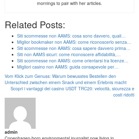
mornings to pair with her articles.
Related Posts:
Siti scommesse non AAMS: cosa sono davvero, quali…
Miglior bookmaker non AAMS: come riconoscerlo senza…
Siti scommesse non AAMS: cosa sapere davvero prima…
Siti non AAMS sicuri: come riconoscere affidabilità,…
Siti scommesse non AAMS: come orientarsi tra licenze…
Migliori casino non AAMS: guida consapevole per…
Vom Klick zum Genuss: Warum bewusstes Bestellen den
Unterschied zwischen einem Snack und einem Erlebnis macht
Scopri i vantaggi dei casino USDT TRC20: velocità, sicurezza e
costi ridotti
admin
Copenhagen-born environmental journalist now living in