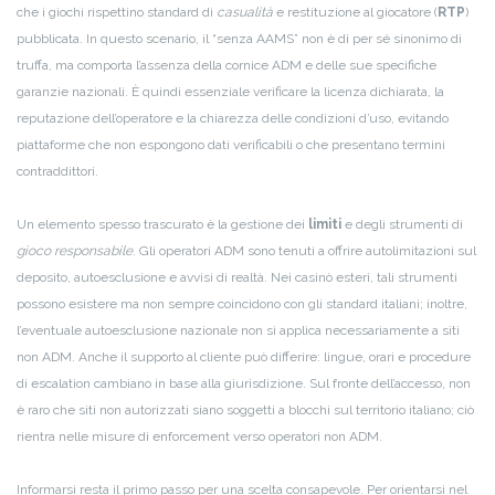
che i giochi rispettino standard di
casualità
e restituzione al giocatore (
RTP
)
pubblicata. In questo scenario, il “senza AAMS” non è di per sé sinonimo di
truffa, ma comporta l’assenza della cornice ADM e delle sue specifiche
garanzie nazionali. È quindi essenziale verificare la licenza dichiarata, la
reputazione dell’operatore e la chiarezza delle condizioni d’uso, evitando
piattaforme che non espongono dati verificabili o che presentano termini
contraddittori.
Un elemento spesso trascurato è la gestione dei
limiti
e degli strumenti di
gioco responsabile
. Gli operatori ADM sono tenuti a offrire autolimitazioni sul
deposito, autoesclusione e avvisi di realtà. Nei casinò esteri, tali strumenti
possono esistere ma non sempre coincidono con gli standard italiani; inoltre,
l’eventuale autoesclusione nazionale non si applica necessariamente a siti
non ADM. Anche il supporto al cliente può differire: lingue, orari e procedure
di escalation cambiano in base alla giurisdizione. Sul fronte dell’accesso, non
è raro che siti non autorizzati siano soggetti a blocchi sul territorio italiano; ciò
rientra nelle misure di enforcement verso operatori non ADM.
Informarsi resta il primo passo per una scelta consapevole. Per orientarsi nel