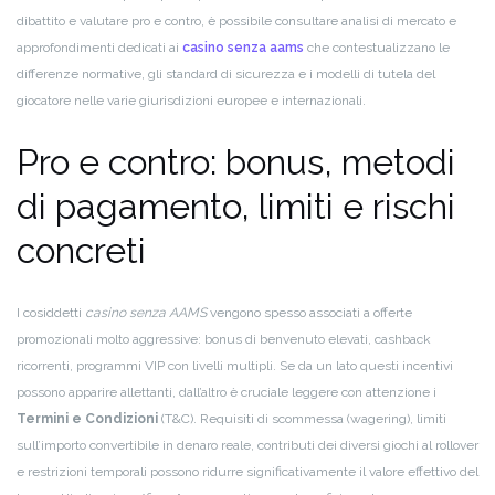
dibattito e valutare pro e contro, è possibile consultare analisi di mercato e
approfondimenti dedicati ai
casino senza aams
che contestualizzano le
differenze normative, gli standard di sicurezza e i modelli di tutela del
giocatore nelle varie giurisdizioni europee e internazionali.
Pro e contro: bonus, metodi
di pagamento, limiti e rischi
concreti
I cosiddetti
casino senza AAMS
vengono spesso associati a offerte
promozionali molto aggressive: bonus di benvenuto elevati, cashback
ricorrenti, programmi VIP con livelli multipli. Se da un lato questi incentivi
possono apparire allettanti, dall’altro è cruciale leggere con attenzione i
Termini e Condizioni
(T&C). Requisiti di scommessa (wagering), limiti
sull’importo convertibile in denaro reale, contributi dei diversi giochi al rollover
e restrizioni temporali possono ridurre significativamente il valore effettivo del