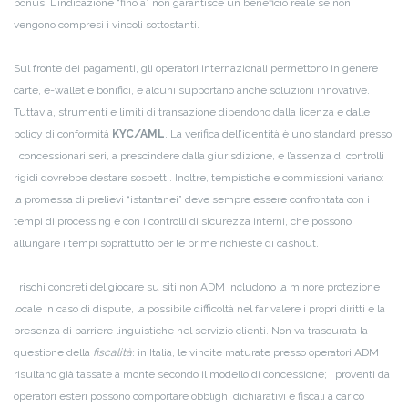
bonus. L’indicazione “fino a” non garantisce un beneficio reale se non
vengono compresi i vincoli sottostanti.
Sul fronte dei pagamenti, gli operatori internazionali permettono in genere
carte, e-wallet e bonifici, e alcuni supportano anche soluzioni innovative.
Tuttavia, strumenti e limiti di transazione dipendono dalla licenza e dalle
policy di conformità
KYC/AML
. La verifica dell’identità è uno standard presso
i concessionari seri, a prescindere dalla giurisdizione, e l’assenza di controlli
rigidi dovrebbe destare sospetti. Inoltre, tempistiche e commissioni variano:
la promessa di prelievi “istantanei” deve sempre essere confrontata con i
tempi di processing e con i controlli di sicurezza interni, che possono
allungare i tempi soprattutto per le prime richieste di cashout.
I rischi concreti del giocare su siti non ADM includono la minore protezione
locale in caso di dispute, la possibile difficoltà nel far valere i propri diritti e la
presenza di barriere linguistiche nel servizio clienti. Non va trascurata la
questione della
fiscalità
: in Italia, le vincite maturate presso operatori ADM
risultano già tassate a monte secondo il modello di concessione; i proventi da
operatori esteri possono comportare obblighi dichiarativi e fiscali a carico