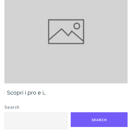
Scopri i pro e i…
Search
SEARCH