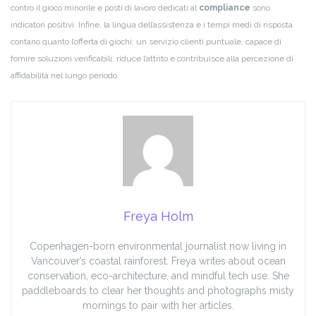
contro il gioco minorile e posti di lavoro dedicati al
compliance
sono
indicatori positivi. Infine, la lingua dell’assistenza e i tempi medi di risposta
contano quanto l’offerta di giochi: un servizio clienti puntuale, capace di
fornire soluzioni verificabili, riduce l’attrito e contribuisce alla percezione di
affidabilità nel lungo periodo.
Freya Holm
Copenhagen-born environmental journalist now living in
Vancouver’s coastal rainforest. Freya writes about ocean
conservation, eco-architecture, and mindful tech use. She
paddleboards to clear her thoughts and photographs misty
mornings to pair with her articles.