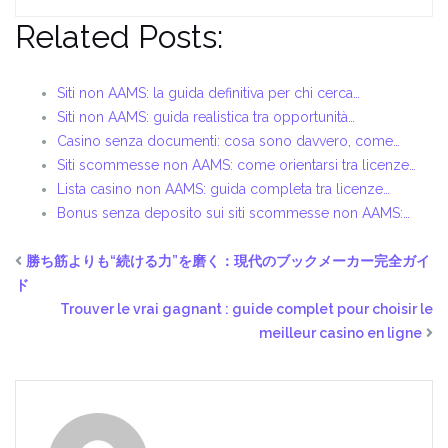
Related Posts:
Siti non AAMS: la guida definitiva per chi cerca…
Siti non AAMS: guida realistica tra opportunità…
Casino senza documenti: cosa sono davvero, come…
Siti scommesse non AAMS: come orientarsi tra licenze…
Lista casino non AAMS: guida completa tra licenze…
Bonus senza deposito sui siti scommesse non AAMS:…
勝ち筋よりも“続ける力”を磨く：現代のブックメーカー完全ガイ
ド
Trouver le vrai gagnant : guide complet pour choisir le
meilleur casino en ligne