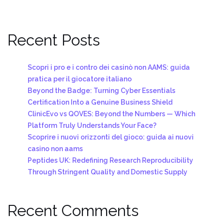
Recent Posts
Scopri i pro e i contro dei casinò non AAMS: guida
pratica per il giocatore italiano
Beyond the Badge: Turning Cyber Essentials
Certification Into a Genuine Business Shield
ClinicEvo vs QOVES: Beyond the Numbers — Which
Platform Truly Understands Your Face?
Scoprire i nuovi orizzonti del gioco: guida ai nuovi
casino non aams
Peptides UK: Redefining Research Reproducibility
Through Stringent Quality and Domestic Supply
Recent Comments