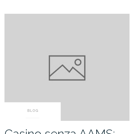
BLOG
Casino senza AAMS: