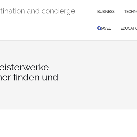
stination and concierge
BUSINESS
TECHN
TRAVEL
EDUCATI
Meisterwerke
her finden und