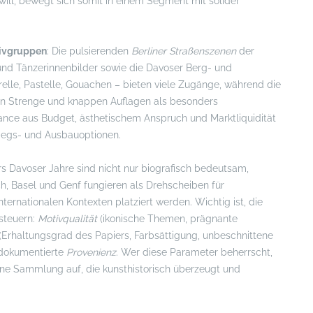
will, bewegt sich somit in einem Segment mit solider
ivgruppen
: Die pulsierenden
Berliner Straßenszenen
der
 und Tänzerinnenbilder sowie die Davoser Berg- und
elle, Pastelle, Gouachen – bieten viele Zugänge, während die
en Strenge und knappen Auflagen als besonders
ance aus Budget, ästhetischem Anspruch und Marktliquidität
tiegs- und Ausbauoptionen.
ers Davoser Jahre sind nicht nur biografisch bedeutsam,
h, Basel und Genf fungieren als Drehscheiben für
nternationalen Kontexten platziert werden. Wichtig ist, die
 steuern:
Motivqualität
(ikonische Themen, prägnante
(Erhaltungsgrad des Papiers, Farbsättigung, unbeschnittene
 dokumentierte
Provenienz
. Wer diese Parameter beherrscht,
eine Sammlung auf, die kunsthistorisch überzeugt und