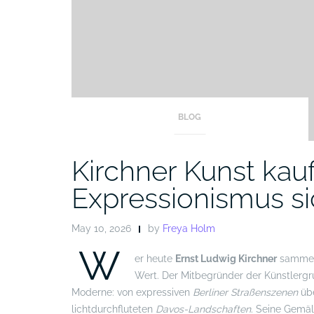
BLOG
Kirchner Kunst kau
Expressionismus si
May 10, 2026
by
Freya Holm
W
er heute
Ernst Ludwig Kirchner
sammelt
Wert. Der Mitbegründer der Künstlergr
Moderne: von expressiven
Berliner Straßenszenen
übe
lichtdurchfluteten
Davos-Landschaften
. Seine Gemä