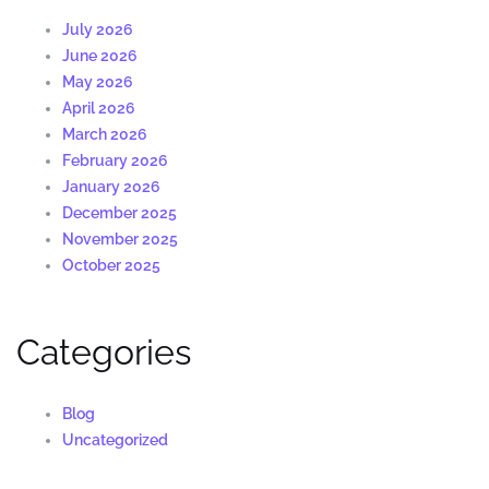
July 2026
June 2026
May 2026
April 2026
March 2026
February 2026
January 2026
December 2025
November 2025
October 2025
Categories
Blog
Uncategorized