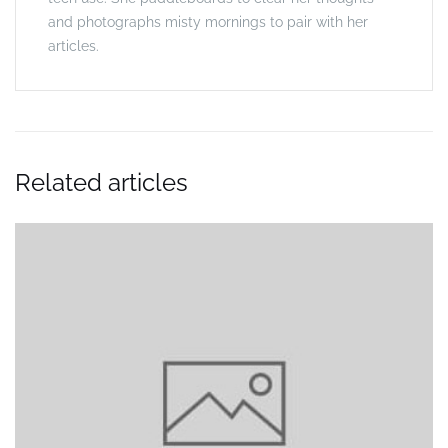
and photographs misty mornings to pair with her
articles.
Related articles