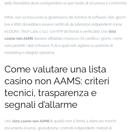
della flessibilità deve corrispondere un pari livello di sicurezza e conformità.
Infine, non va trascurata la governance dei fornitori di software. Slot, giochi
live e RNG dovrebbero essere certificati da laboratori indipendenti come
eCOGRA, iTech Labs o GLI, con RTP dichiarati e verificabili. Una
lista
casino non AAMS
davvero affidabile chiarisce chi certifica i giochi, come
sono protetti i dati (cifratura TLS) e quali enti vigilano su pratiche di
marketing e integrità operativa.
Come valutare una lista
casino non AAMS: criteri
tecnici, trasparenza e
segnali d’allarme
Una
lista casino non AAMS
di qualità non si limita a elencare marchi:
documenta licenza, giurisdizione, controlli indipendenti, metodi di