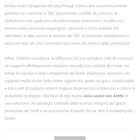
tempo reale il progresso del playthrough e bloccano automaticamente
puntate non conformi ai T&C, prevenendo conflitti. Al contrario, le
piattaforme che applicano retroattivamente limitazioni o modificano i
termini senza preavviso espongono i giocatori a rischi evitabili. Per
difendersi, è utile salvare le versioni dei T&C al momento dell’adesione e
utilizzare solo siti che consentono l’accesso allo storico delle promozioni.
Infine, il fattore assistenza: la differenza tra una semplice chat di cortesia e
un supporto effettivamente risolutivo sta nella tracciabilità dei ticket, nei
tempi di risposta e nella competenza del team. Valorizzare operatori con
supporto multicanale, help center aggiornato, guide sul gioco responsabile
e link a enti di supporto esterni migliora l’esperienza complessiva e riduce le
probabilità di dispute. Alla base di ogni buona
lista casino non AAMS
c’è
una selezione che privilegia controllo delle licenze, integrità dei giochi,
protezione dei fondi e un ecosistema di tutele che va oltre il marketing dei
bonus.