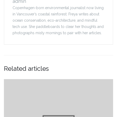
admin
Copenhagen-born environmental journalist now living
in Vancouver’s coastal rainforest. Freya writes about
ocean conservation, eco-architecture, and mindful
tech use. She paddleboards to clear her thoughts and
photographs misty mornings to pair with her articles.
Related articles