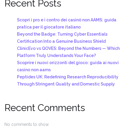
Recent Posts
Scopri i pro e i contro dei casinò non AAMS: guida
pratica per il giocatore italiano
Beyond the Badge: Turning Cyber Essentials
Certification Into a Genuine Business Shield
ClinicEvo vs QOVES: Beyond the Numbers — Which
Platform Truly Understands Your Face?
Scoprire i nuovi orizzonti del gioco: guida ai nuovi
casino non aams
Peptides UK: Redefining Research Reproducibility
Through Stringent Quality and Domestic Supply
Recent Comments
No comments to show.