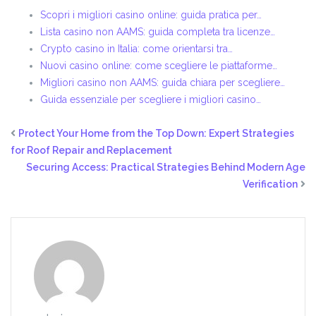
Scopri i migliori casino online: guida pratica per…
Lista casino non AAMS: guida completa tra licenze…
Crypto casino in Italia: come orientarsi tra…
Nuovi casino online: come scegliere le piattaforme…
Migliori casino non AAMS: guida chiara per scegliere…
Guida essenziale per scegliere i migliori casino…
Protect Your Home from the Top Down: Expert Strategies
for Roof Repair and Replacement
Securing Access: Practical Strategies Behind Modern Age
Verification