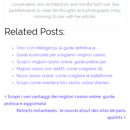
conservation, eco-architecture, and mindful tech use. She
paddleboards to clear her thoughts and photographs misty
mornings to pair with her articles.
Related Posts:
Vinci con intelligenza: la guida definitiva ai…
Guida essenziale per scegliere i migliori casino…
Scopri i migliori casino online: guida pratica per…
Migliori casino non AAMS: come scegliere siti…
Nuovi casino online: come scegliere le piattaforme…
Scopri come orientarsi tra i casino online stranieri…
Scopri i veri vantaggi dei migliori casino online: guida
pratica e aggiornata
Retraits instantanés : le nouvel atout des sites de paris
sportifs