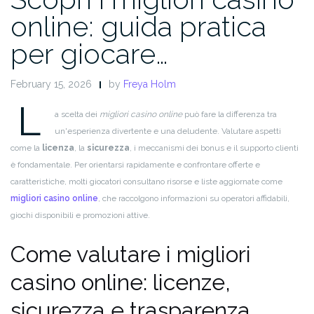
online: guida pratica
per giocare…
February 15, 2026
by
Freya Holm
L
a scelta dei
migliori casino online
può fare la differenza tra
un'esperienza divertente e una deludente. Valutare aspetti
come la
licenza
, la
sicurezza
, i meccanismi dei bonus e il supporto clienti
è fondamentale. Per orientarsi rapidamente e confrontare offerte e
caratteristiche, molti giocatori consultano risorse e liste aggiornate come
migliori casino online
, che raccolgono informazioni su operatori affidabili,
giochi disponibili e promozioni attive.
Come valutare i migliori
casino online: licenze,
sicurezza e trasparenza