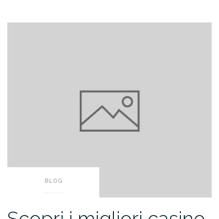
BLOG
Scopri i migliori casino