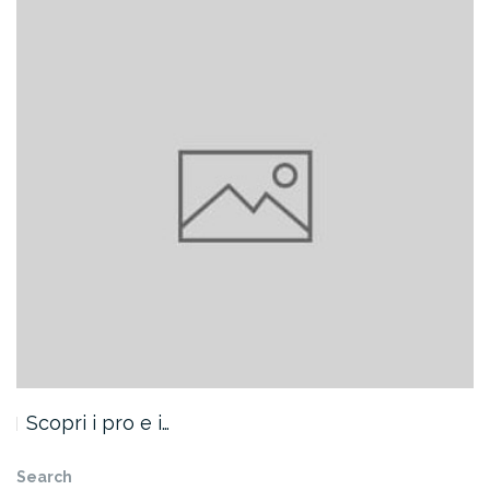
Scopri i pro e i…
Search