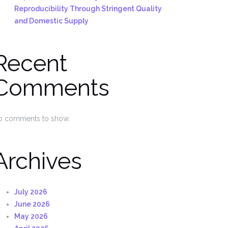
Reproducibility Through Stringent Quality
and Domestic Supply
Recent
Comments
o comments to show.
Archives
July 2026
June 2026
May 2026