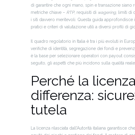
di garantire che ogni mano, spin e transazione sian
metriche chiave –
RTP
, requisiti di
wagering
, limiti d
i siti davvero meritevoli. Questa guida approfondisce 
pratici e criteri di valutazione utili a diversi profili di g
Il quadro regolatorio in Italia è tra i più evoluti in
verifiche di identità, segregazione dei fondi e preve
è la base per selezionare operatori con payout consisten
seguito, gli aspetti che più incidono sulla qualità real
Perché la licen
differenza: sicur
tutela
La licenza rilasciata dall’Autorità italiana garantisce ch