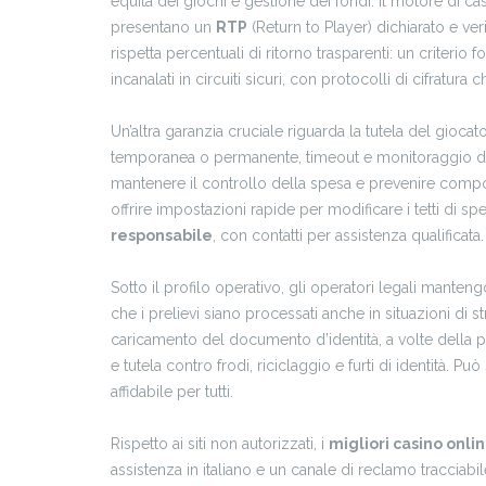
equità dei giochi e gestione dei fondi. Il motore di casu
presentano un
RTP
(Return to Player) dichiarato e ver
rispetta percentuali di ritorno trasparenti: un criteri
incanalati in circuiti sicuri, con protocolli di cifratura 
Un’altra garanzia cruciale riguarda la tutela del giocat
temporanea o permanente, timeout e monitoraggio del
mantenere il controllo della spesa e prevenire comp
offrire impostazioni rapide per modificare i tetti di s
responsabile
, con contatti per assistenza qualificata.
Sotto il profilo operativo, gli operatori legali manteng
che i prelievi siano processati anche in situazioni di 
caricamento del documento d’identità, a volte della 
e tutela contro frodi, riciclaggio e furti di identità.
affidabile per tutti.
Rispetto ai siti non autorizzati, i
migliori casino onl
assistenza in italiano e un canale di reclamo tracciabil