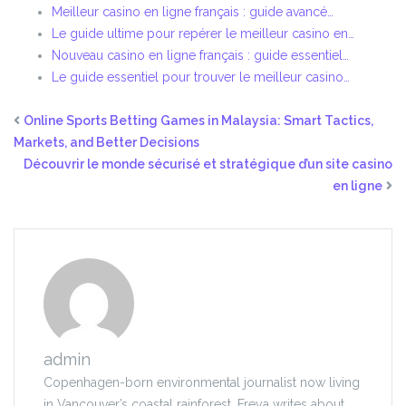
Meilleur casino en ligne français : guide avancé…
Le guide ultime pour repérer le meilleur casino en…
Nouveau casino en ligne français : guide essentiel…
Le guide essentiel pour trouver le meilleur casino…
Online Sports Betting Games in Malaysia: Smart Tactics,
Markets, and Better Decisions
Découvrir le monde sécurisé et stratégique d’un site casino
en ligne
admin
Copenhagen-born environmental journalist now living
in Vancouver’s coastal rainforest. Freya writes about