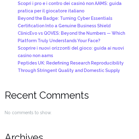
Scopri i pro e i contro dei casinò non AAMS: guida
pratica per il giocatore italiano
Beyond the Badge: Turning Cyber Essentials
Certification Into a Genuine Business Shield
ClinicEvo vs QOVES: Beyond the Numbers — Which
Platform Truly Understands Your Face?
Scoprire i nuovi orizzonti del gioco: guida ai nuovi
casino non aams
Peptides UK: Redefining Research Reproducibility
Through Stringent Quality and Domestic Supply
Recent Comments
No comments to show.
Archives