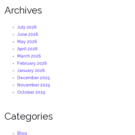
Archives
July 2026
June 2026
May 2026
April 2026
March 2026
February 2026
January 2026
December 2025
November 2025
October 2025
Categories
Blog