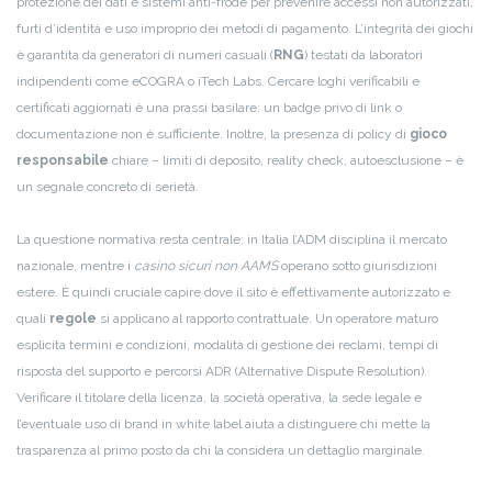
protezione dei dati e sistemi anti-frode per prevenire accessi non autorizzati,
furti d’identità e uso improprio dei metodi di pagamento. L’integrità dei giochi
è garantita da generatori di numeri casuali (
RNG
) testati da laboratori
indipendenti come eCOGRA o iTech Labs. Cercare loghi verificabili e
certificati aggiornati è una prassi basilare: un badge privo di link o
documentazione non è sufficiente. Inoltre, la presenza di policy di
gioco
responsabile
chiare – limiti di deposito, reality check, autoesclusione – è
un segnale concreto di serietà.
La questione normativa resta centrale: in Italia l’ADM disciplina il mercato
nazionale, mentre i
casino sicuri non AAMS
operano sotto giurisdizioni
estere. È quindi cruciale capire dove il sito è effettivamente autorizzato e
quali
regole
si applicano al rapporto contrattuale. Un operatore maturo
esplicita termini e condizioni, modalità di gestione dei reclami, tempi di
risposta del supporto e percorsi ADR (Alternative Dispute Resolution).
Verificare il titolare della licenza, la società operativa, la sede legale e
l’eventuale uso di brand in white label aiuta a distinguere chi mette la
trasparenza al primo posto da chi la considera un dettaglio marginale.