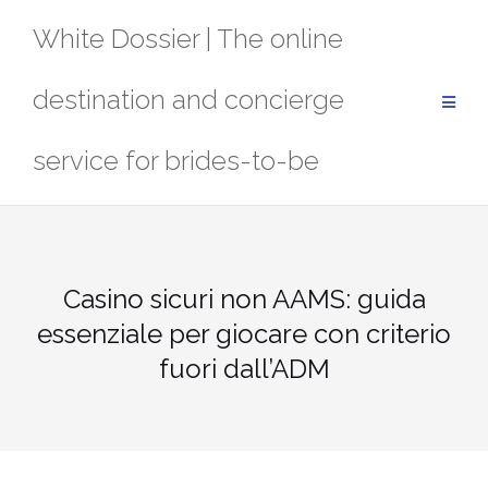
Skip
White Dossier | The online
to
content
destination and concierge
service for brides-to-be
Casino sicuri non AAMS: guida
essenziale per giocare con criterio
fuori dall’ADM