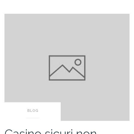
BLOG
Casino sicuri non