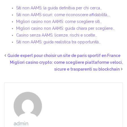
Siti non AAMS: la guida definitiva per chi cerca…
Siti non AAMS sicuri: come riconoscere affidabilità,…
Migliori casino non AAMS: come scegliere siti…
Migliori casino non AAMS: guida chiara per scegliere…
Casino senza AAMS: licenze, rischi e scelte…
Siti non AAMS: guida realistica tra opportunità…
Guide expert pour choisir un site de paris sportif en France
Migliori casino crypto: come scegliere piattaforme veloci,
sicure e trasparenti su blockchain
admin