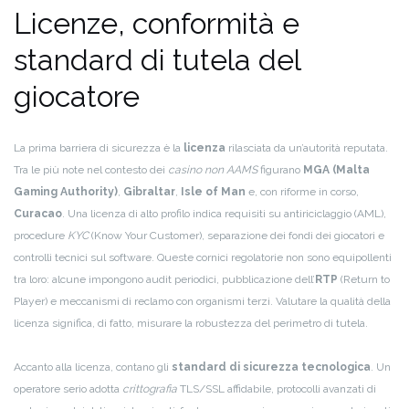
Licenze, conformità e
standard di tutela del
giocatore
La prima barriera di sicurezza è la
licenza
rilasciata da un’autorità reputata.
Tra le più note nel contesto dei
casino non AAMS
figurano
MGA (Malta
Gaming Authority)
,
Gibraltar
,
Isle of Man
e, con riforme in corso,
Curacao
. Una licenza di alto profilo indica requisiti su antiriciclaggio (AML),
procedure
KYC
(Know Your Customer), separazione dei fondi dei giocatori e
controlli tecnici sul software. Queste cornici regolatorie non sono equipollenti
tra loro: alcune impongono audit periodici, pubblicazione dell’
RTP
(Return to
Player) e meccanismi di reclamo con organismi terzi. Valutare la qualità della
licenza significa, di fatto, misurare la robustezza del perimetro di tutela.
Accanto alla licenza, contano gli
standard di sicurezza tecnologica
. Un
operatore serio adotta
crittografia
TLS/SSL affidabile, protocolli avanzati di