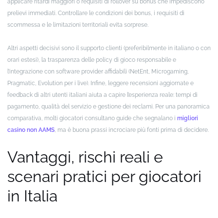
applicare ritardi maggiori o requisiti di rollover su bonus che impediscono
prelievi immediati. Controllare le condizioni dei bonus, i requisiti di
scommessa e le limitazioni territoriali evita sorprese.
Altri aspetti decisivi sono il supporto clienti (preferibilmente in italiano o con
orari estesi), la trasparenza delle policy di gioco responsabile e
l’integrazione con software provider affidabili (NetEnt, Microgaming,
Pragmatic, Evolution per i live). Infine, leggere recensioni aggiornate e
feedback di altri utenti italiani aiuta a capire l’esperienza reale: tempi di
pagamento, qualità del servizio e gestione dei reclami. Per una panoramica
comparativa, molti giocatori consultano guide che segnalano i
migliori
casino non AAMS
, ma è buona prassi incrociare più fonti prima di decidere.
Vantaggi, rischi reali e
scenari pratici per giocatori
in Italia