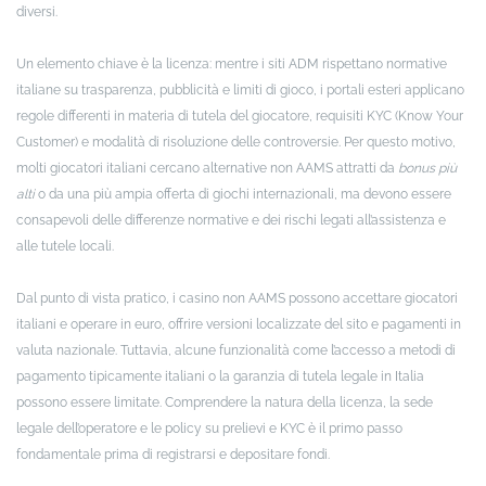
diversi.
Un elemento chiave è la licenza: mentre i siti ADM rispettano normative
italiane su trasparenza, pubblicità e limiti di gioco, i portali esteri applicano
regole differenti in materia di tutela del giocatore, requisiti KYC (Know Your
Customer) e modalità di risoluzione delle controversie. Per questo motivo,
molti giocatori italiani cercano alternative non AAMS attratti da
bonus più
alti
o da una più ampia offerta di giochi internazionali, ma devono essere
consapevoli delle differenze normative e dei rischi legati all’assistenza e
alle tutele locali.
Dal punto di vista pratico, i casino non AAMS possono accettare giocatori
italiani e operare in euro, offrire versioni localizzate del sito e pagamenti in
valuta nazionale. Tuttavia, alcune funzionalità come l’accesso a metodi di
pagamento tipicamente italiani o la garanzia di tutela legale in Italia
possono essere limitate. Comprendere la natura della licenza, la sede
legale dell’operatore e le policy su prelievi e KYC è il primo passo
fondamentale prima di registrarsi e depositare fondi.