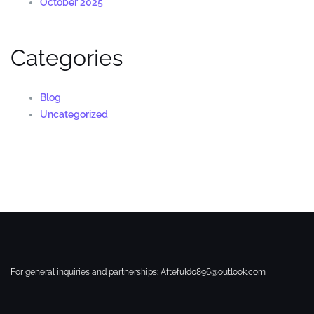
October 2025
Categories
Blog
Uncategorized
For general inquiries and partnerships:
Aftefuld0896@outlook.com