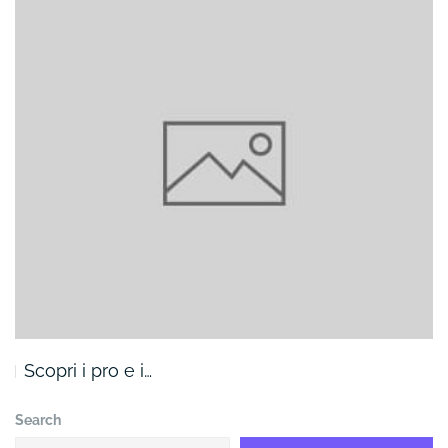
Scopri i pro e i…
Search