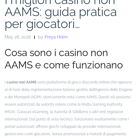
AAMS: guida pratica
per giocatori…
May 26, 2026
by
Freya Holm
Cosa sono i casino non
AAMS e come funzionano
I
casino non AAMS
sono piattaforme di gioco d’azzardo online che operano
al di fuori della regolamentazione italiana gestita dall’Agenzia delle Dogane
e dei Monopoli (ADM), storicamente nota come AAMS. Questi siti possono
essere autorizzati da autorità estere come la Malta Gaming Authority
(MGA), Curaçao eGaming, la Autorità di Gibilterra o altri enti regolatori
internazionali. Dal punto di vista tecnico, funzionano esattamente come i
portali autorizzati: offrono giochi sviluppati da provider internazionali,
gestiscono conti giocatore, bonus promozionali e metodi di pagamento