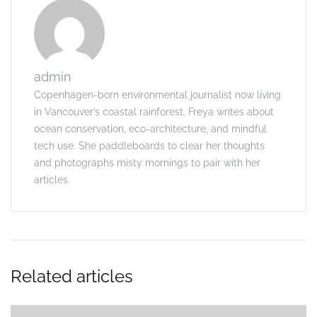
admin
Copenhagen-born environmental journalist now living
in Vancouver’s coastal rainforest. Freya writes about
ocean conservation, eco-architecture, and mindful
tech use. She paddleboards to clear her thoughts
and photographs misty mornings to pair with her
articles.
Related articles