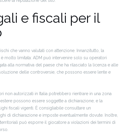
scere la reputazione del sito.
ali e fiscali per il
o
schi che vanno valutati con attenzione. Innanzitutto, la
emi è molto limitata: ADM può intervenire solo su operatori
 legata alla normativa del paese che ha rilasciato la licenza e alle
risoluzione delle controversie, che possono essere lente e
ori non autorizzati in Italia potrebbero rientrare in una zona
nti estere possono essere soggette a dichiarazione, e la
ighi fiscali vigenti. È consigliabile consultare un
ighi di dichiarazione e imposte eventualmente dovute. Inoltre,
rritoriali può esporre il giocatore a violazioni dei termini di
orso.