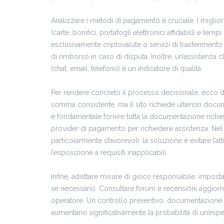
Analizzare i metodi di pagamento è cruciale. I miglio
(carte, bonifici, portafogli elettronici affidabili) e tem
esclusivamente criptovalute o servizi di trasferimento
di rimborso in caso di disputa. Inoltre, un’assistenza cli
(chat, email, telefono) è un indicatore di qualità.
Per rendere concreto il processo decisionale, ecco du
somma consistente, ma il sito richiede ulteriori docu
è fondamentale fornire tutta la documentazione richies
provider di pagamento per richiedere assistenza. Nel
particolarmente sfavorevoli: la soluzione è evitare l’
l’esposizione a requisiti inapplicabili.
Infine, adottare misure di gioco responsabile: impost
se necessario. Consultare forum e recensioni aggiorn
operatore. Un controllo preventivo, documentazione a
aumentano significativamente la probabilità di un’es