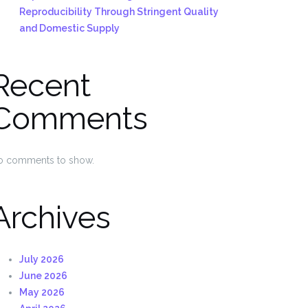
Reproducibility Through Stringent Quality
and Domestic Supply
Recent
Comments
o comments to show.
Archives
July 2026
June 2026
May 2026