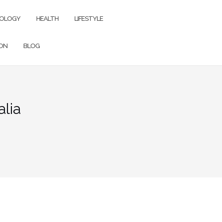
OLOGY
HEALTH
LIFESTYLE
ON
BLOG
alia