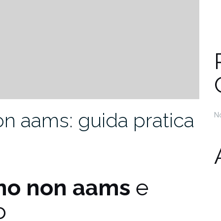
on aams: guida pratica
N
no non aams
e
o