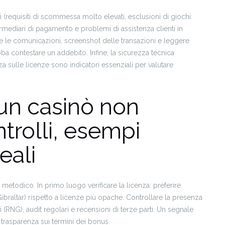
 (requisiti di scommessa molto elevati, esclusioni di giochi
 intermediari di pagamento e problemi di assistenza clienti in
utte le comunicazioni, screenshot delle transazioni e leggere
ba contestare un addebito. Infine, la sicurezza tecnica
za sulle licenze sono indicatori essenziali per valutare
un casinò non
trolli, esempi
eali
metodico. In primo luogo verificare la licenza: preferire
braltar) rispetto a licenze più opache. Controllare la presenza
hi (RNG), audit regolari e recensioni di terze parti. Un segnale
 trasparenza sui termini dei bonus.