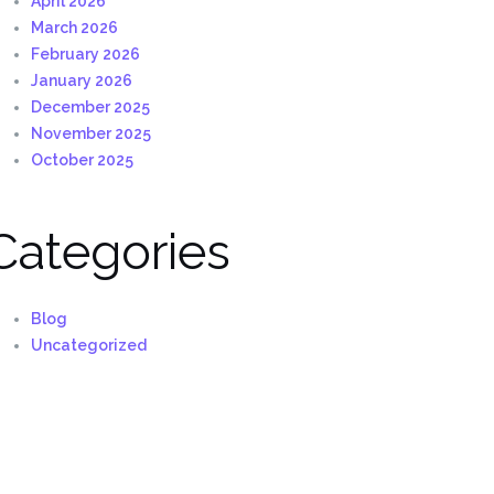
April 2026
March 2026
February 2026
January 2026
December 2025
November 2025
October 2025
Categories
Blog
Uncategorized