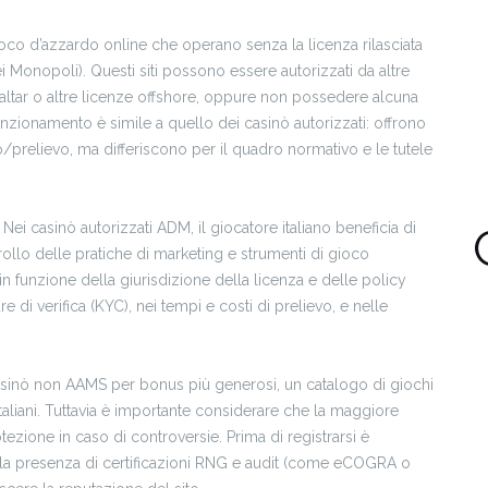
ioco d’azzardo online che operano senza la licenza rilasciata
Monopoli). Questi siti possono essere autorizzati da altre
altar o altre licenze offshore, oppure non possedere alcuna
funzionamento è simile a quello dei casinò autorizzati: offrono
to/prelievo, ma differiscono per il quadro normativo e le tutele
ei casinò autorizzati ADM, il giocatore italiano beneficia di
trollo delle pratiche di marketing e strumenti di gioco
in funzione della giurisdizione della licenza e delle policy
e di verifica (KYC), nei tempi e costi di prelievo, e nelle
casinò non AAMS per bonus più generosi, un catalogo di giochi
 italiani. Tuttavia è importante considerare che la maggiore
ione in caso di controversie. Prima di registrarsi è
re la presenza di certificazioni RNG e audit (come eCOGRA o