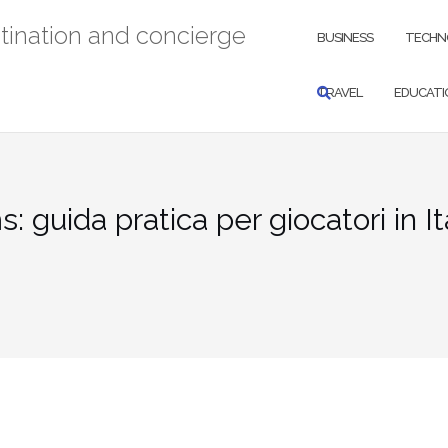
stination and concierge
BUSINESS
TECHN
TRAVEL
EDUCATI
: guida pratica per giocatori in It